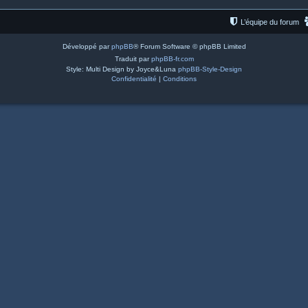
L’équipe du forum
Développé par
phpBB
® Forum Software © phpBB Limited
Traduit par
phpBB-fr.com
Style: Multi Design by Joyce&Luna
phpBB-Style-Design
Confidentialité
|
Conditions