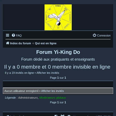
FAQ
Connexion
Index du forum
Qui est en ligne
Forum Yi-King Do
Forum dédié aux pratiquants et enseignants
Il y a 0 membre et 0 membre invisible en ligne
Il y a 19 invités en ligne •
Afficher les invités
Page
1
sur
1
Aucun utilisateur enregistré •
Afficher les invités
Légende :
Administrateurs
,
Modérateurs globaux
Page
1
sur
1