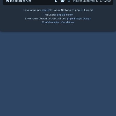
Index du forum
Heures au format
UTC+02:00
Développé par
phpBB
® Forum Software © phpBB Limited
Traduit par
phpBB-fr.com
Style: Multi Design by Joyce&Luna
phpBB-Style-Design
Confidentialité
|
Conditions