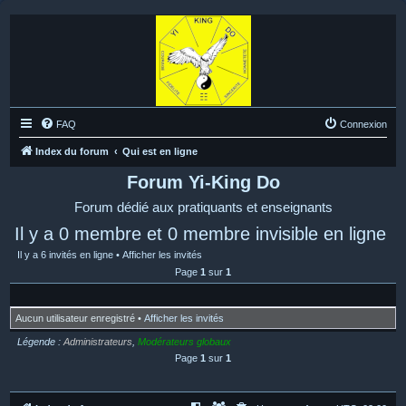
FAQ
Connexion
Index du forum
Qui est en ligne
Forum Yi-King Do
Forum dédié aux pratiquants et enseignants
Il y a 0 membre et 0 membre invisible en ligne
Il y a 6 invités en ligne •
Afficher les invités
Page
1
sur
1
Aucun utilisateur enregistré •
Afficher les invités
Légende :
Administrateurs
,
Modérateurs globaux
Page
1
sur
1