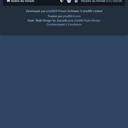
Index du forum
Heures au format
UTC+02:00
Développé par
phpBB
® Forum Software © phpBB Limited
Traduit par
phpBB-fr.com
Style: Multi Design by Joyce&Luna
phpBB-Style-Design
Confidentialité
|
Conditions