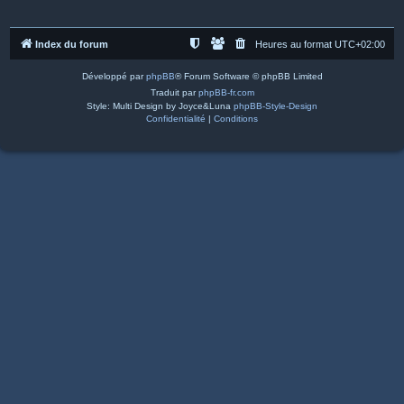
Index du forum
Heures au format
UTC+02:00
Développé par
phpBB
® Forum Software © phpBB Limited
Traduit par
phpBB-fr.com
Style: Multi Design by Joyce&Luna
phpBB-Style-Design
Confidentialité
|
Conditions