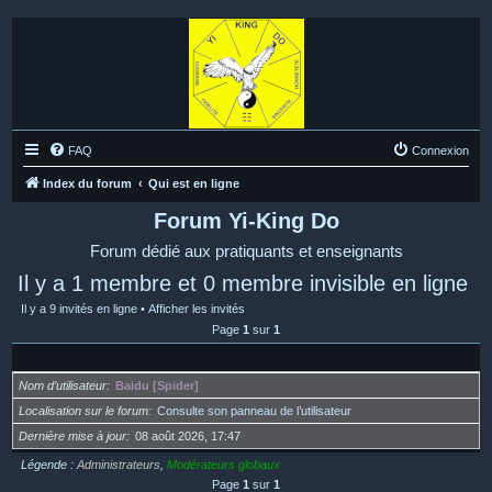
FAQ
Connexion
Index du forum
Qui est en ligne
Forum Yi-King Do
Forum dédié aux pratiquants et enseignants
Il y a 1 membre et 0 membre invisible en ligne
Il y a 9 invités en ligne •
Afficher les invités
Page
1
sur
1
Nom d’utilisateur
Baidu [Spider]
Localisation sur le forum
Consulte son panneau de l’utilisateur
Dernière mise à jour
08 août 2026, 17:47
Légende :
Administrateurs
,
Modérateurs globaux
Page
1
sur
1