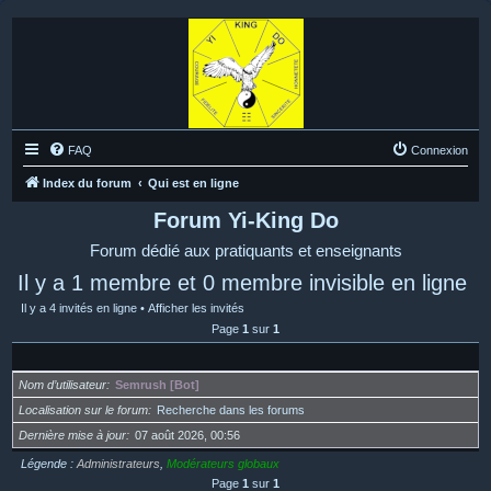
FAQ
Connexion
Index du forum
Qui est en ligne
Forum Yi-King Do
Forum dédié aux pratiquants et enseignants
Il y a 1 membre et 0 membre invisible en ligne
Il y a 4 invités en ligne •
Afficher les invités
Page
1
sur
1
Nom d’utilisateur
Semrush [Bot]
Localisation sur le forum
Recherche dans les forums
Dernière mise à jour
07 août 2026, 00:56
Légende :
Administrateurs
,
Modérateurs globaux
Page
1
sur
1