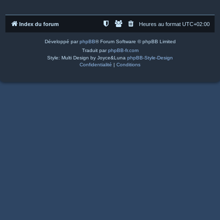
Index du forum
Heures au format
UTC+02:00
Développé par
phpBB
® Forum Software © phpBB Limited
Traduit par
phpBB-fr.com
Style: Multi Design by Joyce&Luna
phpBB-Style-Design
Confidentialité
|
Conditions