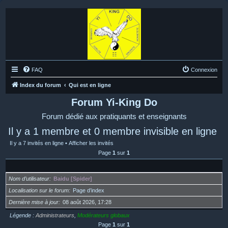
FAQ
Connexion
Index du forum
Qui est en ligne
Forum Yi-King Do
Forum dédié aux pratiquants et enseignants
Il y a 1 membre et 0 membre invisible en ligne
Il y a 7 invités en ligne •
Afficher les invités
Page
1
sur
1
Nom d’utilisateur
Baidu [Spider]
Localisation sur le forum
Page d’index
Dernière mise à jour
08 août 2026, 17:28
Légende :
Administrateurs
,
Modérateurs globaux
Page
1
sur
1