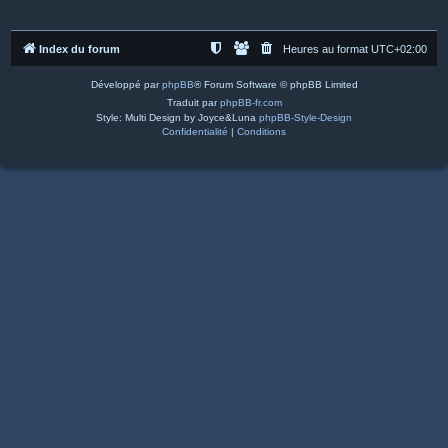
Index du forum
Heures au format
UTC+02:00
Développé par
phpBB
® Forum Software © phpBB Limited
Traduit par
phpBB-fr.com
Style: Multi Design by Joyce&Luna
phpBB-Style-Design
Confidentialité
|
Conditions