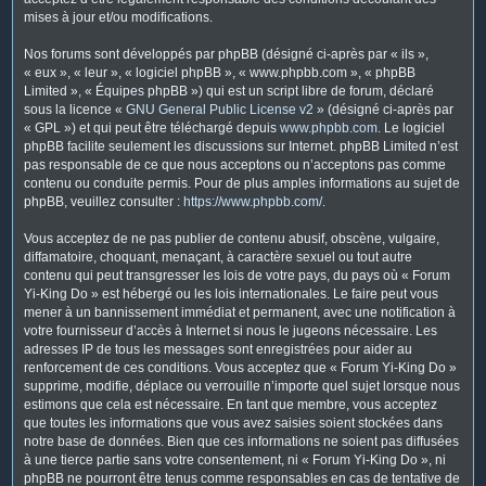
mises à jour et/ou modifications.
Nos forums sont développés par phpBB (désigné ci-après par « ils »,
« eux », « leur », « logiciel phpBB », « www.phpbb.com », « phpBB
Limited », « Équipes phpBB ») qui est un script libre de forum, déclaré
sous la licence «
GNU General Public License v2
» (désigné ci-après par
« GPL ») et qui peut être téléchargé depuis
www.phpbb.com
. Le logiciel
phpBB facilite seulement les discussions sur Internet. phpBB Limited n’est
pas responsable de ce que nous acceptons ou n’acceptons pas comme
contenu ou conduite permis. Pour de plus amples informations au sujet de
phpBB, veuillez consulter :
https://www.phpbb.com/
.
Vous acceptez de ne pas publier de contenu abusif, obscène, vulgaire,
diffamatoire, choquant, menaçant, à caractère sexuel ou tout autre
contenu qui peut transgresser les lois de votre pays, du pays où « Forum
Yi-King Do » est hébergé ou les lois internationales. Le faire peut vous
mener à un bannissement immédiat et permanent, avec une notification à
votre fournisseur d’accès à Internet si nous le jugeons nécessaire. Les
adresses IP de tous les messages sont enregistrées pour aider au
renforcement de ces conditions. Vous acceptez que « Forum Yi-King Do »
supprime, modifie, déplace ou verrouille n’importe quel sujet lorsque nous
estimons que cela est nécessaire. En tant que membre, vous acceptez
que toutes les informations que vous avez saisies soient stockées dans
notre base de données. Bien que ces informations ne soient pas diffusées
à une tierce partie sans votre consentement, ni « Forum Yi-King Do », ni
phpBB ne pourront être tenus comme responsables en cas de tentative de