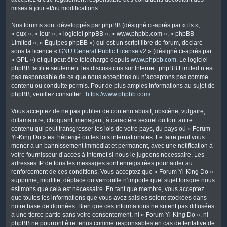
mises à jour et/ou modifications.
Nos forums sont développés par phpBB (désigné ci-après par « ils »,
« eux », « leur », « logiciel phpBB », « www.phpbb.com », « phpBB
Limited », « Équipes phpBB ») qui est un script libre de forum, déclaré
sous la licence «
GNU General Public License v2
» (désigné ci-après par
« GPL ») et qui peut être téléchargé depuis
www.phpbb.com
. Le logiciel
phpBB facilite seulement les discussions sur Internet. phpBB Limited n’est
pas responsable de ce que nous acceptons ou n’acceptons pas comme
contenu ou conduite permis. Pour de plus amples informations au sujet de
phpBB, veuillez consulter :
https://www.phpbb.com/
.
Vous acceptez de ne pas publier de contenu abusif, obscène, vulgaire,
diffamatoire, choquant, menaçant, à caractère sexuel ou tout autre
contenu qui peut transgresser les lois de votre pays, du pays où « Forum
Yi-King Do » est hébergé ou les lois internationales. Le faire peut vous
mener à un bannissement immédiat et permanent, avec une notification à
votre fournisseur d’accès à Internet si nous le jugeons nécessaire. Les
adresses IP de tous les messages sont enregistrées pour aider au
renforcement de ces conditions. Vous acceptez que « Forum Yi-King Do »
supprime, modifie, déplace ou verrouille n’importe quel sujet lorsque nous
estimons que cela est nécessaire. En tant que membre, vous acceptez
que toutes les informations que vous avez saisies soient stockées dans
notre base de données. Bien que ces informations ne soient pas diffusées
à une tierce partie sans votre consentement, ni « Forum Yi-King Do », ni
phpBB ne pourront être tenus comme responsables en cas de tentative de