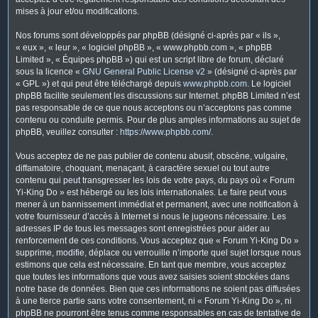
mises à jour et/ou modifications.
Nos forums sont développés par phpBB (désigné ci-après par « ils »,
« eux », « leur », « logiciel phpBB », « www.phpbb.com », « phpBB
Limited », « Équipes phpBB ») qui est un script libre de forum, déclaré
sous la licence «
GNU General Public License v2
» (désigné ci-après par
« GPL ») et qui peut être téléchargé depuis
www.phpbb.com
. Le logiciel
phpBB facilite seulement les discussions sur Internet. phpBB Limited n’est
pas responsable de ce que nous acceptons ou n’acceptons pas comme
contenu ou conduite permis. Pour de plus amples informations au sujet de
phpBB, veuillez consulter :
https://www.phpbb.com/
.
Vous acceptez de ne pas publier de contenu abusif, obscène, vulgaire,
diffamatoire, choquant, menaçant, à caractère sexuel ou tout autre
contenu qui peut transgresser les lois de votre pays, du pays où « Forum
Yi-King Do » est hébergé ou les lois internationales. Le faire peut vous
mener à un bannissement immédiat et permanent, avec une notification à
votre fournisseur d’accès à Internet si nous le jugeons nécessaire. Les
adresses IP de tous les messages sont enregistrées pour aider au
renforcement de ces conditions. Vous acceptez que « Forum Yi-King Do »
supprime, modifie, déplace ou verrouille n’importe quel sujet lorsque nous
estimons que cela est nécessaire. En tant que membre, vous acceptez
que toutes les informations que vous avez saisies soient stockées dans
notre base de données. Bien que ces informations ne soient pas diffusées
à une tierce partie sans votre consentement, ni « Forum Yi-King Do », ni
phpBB ne pourront être tenus comme responsables en cas de tentative de