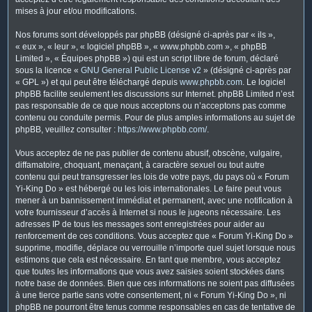
mises à jour et/ou modifications.
Nos forums sont développés par phpBB (désigné ci-après par « ils »,
« eux », « leur », « logiciel phpBB », « www.phpbb.com », « phpBB
Limited », « Équipes phpBB ») qui est un script libre de forum, déclaré
sous la licence «
GNU General Public License v2
» (désigné ci-après par
« GPL ») et qui peut être téléchargé depuis
www.phpbb.com
. Le logiciel
phpBB facilite seulement les discussions sur Internet. phpBB Limited n’est
pas responsable de ce que nous acceptons ou n’acceptons pas comme
contenu ou conduite permis. Pour de plus amples informations au sujet de
phpBB, veuillez consulter :
https://www.phpbb.com/
.
Vous acceptez de ne pas publier de contenu abusif, obscène, vulgaire,
diffamatoire, choquant, menaçant, à caractère sexuel ou tout autre
contenu qui peut transgresser les lois de votre pays, du pays où « Forum
Yi-King Do » est hébergé ou les lois internationales. Le faire peut vous
mener à un bannissement immédiat et permanent, avec une notification à
votre fournisseur d’accès à Internet si nous le jugeons nécessaire. Les
adresses IP de tous les messages sont enregistrées pour aider au
renforcement de ces conditions. Vous acceptez que « Forum Yi-King Do »
supprime, modifie, déplace ou verrouille n’importe quel sujet lorsque nous
estimons que cela est nécessaire. En tant que membre, vous acceptez
que toutes les informations que vous avez saisies soient stockées dans
notre base de données. Bien que ces informations ne soient pas diffusées
à une tierce partie sans votre consentement, ni « Forum Yi-King Do », ni
phpBB ne pourront être tenus comme responsables en cas de tentative de