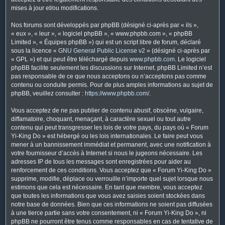
mises à jour et/ou modifications.
Nos forums sont développés par phpBB (désigné ci-après par « ils »,
« eux », « leur », « logiciel phpBB », « www.phpbb.com », « phpBB
Limited », « Équipes phpBB ») qui est un script libre de forum, déclaré
sous la licence «
GNU General Public License v2
» (désigné ci-après par
« GPL ») et qui peut être téléchargé depuis
www.phpbb.com
. Le logiciel
phpBB facilite seulement les discussions sur Internet. phpBB Limited n’est
pas responsable de ce que nous acceptons ou n’acceptons pas comme
contenu ou conduite permis. Pour de plus amples informations au sujet de
phpBB, veuillez consulter :
https://www.phpbb.com/
.
Vous acceptez de ne pas publier de contenu abusif, obscène, vulgaire,
diffamatoire, choquant, menaçant, à caractère sexuel ou tout autre
contenu qui peut transgresser les lois de votre pays, du pays où « Forum
Yi-King Do » est hébergé ou les lois internationales. Le faire peut vous
mener à un bannissement immédiat et permanent, avec une notification à
votre fournisseur d’accès à Internet si nous le jugeons nécessaire. Les
adresses IP de tous les messages sont enregistrées pour aider au
renforcement de ces conditions. Vous acceptez que « Forum Yi-King Do »
supprime, modifie, déplace ou verrouille n’importe quel sujet lorsque nous
estimons que cela est nécessaire. En tant que membre, vous acceptez
que toutes les informations que vous avez saisies soient stockées dans
notre base de données. Bien que ces informations ne soient pas diffusées
à une tierce partie sans votre consentement, ni « Forum Yi-King Do », ni
phpBB ne pourront être tenus comme responsables en cas de tentative de