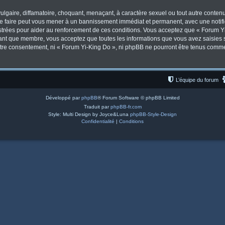
lgaire, diffamatoire, choquant, menaçant, à caractère sexuel ou tout autre contenu 
Le faire peut vous mener à un bannissement immédiat et permanent, avec une notifica
trées pour aider au renforcement de ces conditions. Vous acceptez que « Forum Yi
tant que membre, vous acceptez que toutes les informations que vous avez saisies
votre consentement, ni « Forum Yi-King Do », ni phpBB ne pourront être tenus comm
L’équipe du forum
Développé par
phpBB
® Forum Software © phpBB Limited
Traduit par
phpBB-fr.com
Style: Multi Design by Joyce&Luna
phpBB-Style-Design
Confidentialité
|
Conditions