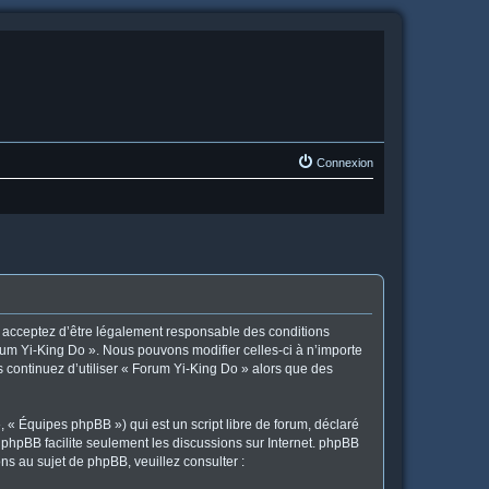
Connexion
us acceptez d’être légalement responsable des conditions
orum Yi-King Do ». Nous pouvons modifier celles-ci à n’importe
s continuez d’utiliser « Forum Yi-King Do » alors que des
 « Équipes phpBB ») qui est un script libre de forum, déclaré
l phpBB facilite seulement les discussions sur Internet. phpBB
 au sujet de phpBB, veuillez consulter :