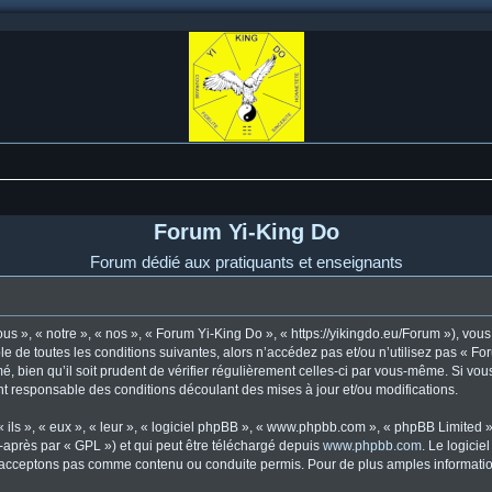
Forum Yi-King Do
Forum dédié aux pratiquants et enseignants
s », « notre », « nos », « Forum Yi-King Do », « https://yikingdo.eu/Forum »), vo
e de toutes les conditions suivantes, alors n’accédez pas et/ou n’utilisez pas « F
, bien qu’il soit prudent de vérifier régulièrement celles-ci par vous-même. Si vou
t responsable des conditions découlant des mises à jour et/ou modifications.
ls », « eux », « leur », « logiciel phpBB », « www.phpbb.com », « phpBB Limited »,
-après par « GPL ») et qui peut être téléchargé depuis
www.phpbb.com
. Le logicie
acceptons pas comme contenu ou conduite permis. Pour de plus amples informations