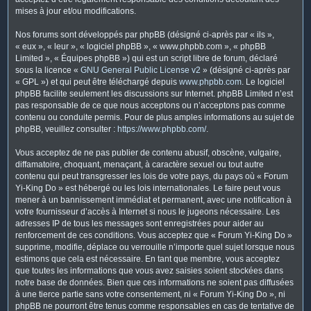
mises à jour et/ou modifications.
Nos forums sont développés par phpBB (désigné ci-après par « ils »,
« eux », « leur », « logiciel phpBB », « www.phpbb.com », « phpBB
Limited », « Équipes phpBB ») qui est un script libre de forum, déclaré
sous la licence «
GNU General Public License v2
» (désigné ci-après par
« GPL ») et qui peut être téléchargé depuis
www.phpbb.com
. Le logiciel
phpBB facilite seulement les discussions sur Internet. phpBB Limited n’est
pas responsable de ce que nous acceptons ou n’acceptons pas comme
contenu ou conduite permis. Pour de plus amples informations au sujet de
phpBB, veuillez consulter :
https://www.phpbb.com/
.
Vous acceptez de ne pas publier de contenu abusif, obscène, vulgaire,
diffamatoire, choquant, menaçant, à caractère sexuel ou tout autre
contenu qui peut transgresser les lois de votre pays, du pays où « Forum
Yi-King Do » est hébergé ou les lois internationales. Le faire peut vous
mener à un bannissement immédiat et permanent, avec une notification à
votre fournisseur d’accès à Internet si nous le jugeons nécessaire. Les
adresses IP de tous les messages sont enregistrées pour aider au
renforcement de ces conditions. Vous acceptez que « Forum Yi-King Do »
supprime, modifie, déplace ou verrouille n’importe quel sujet lorsque nous
estimons que cela est nécessaire. En tant que membre, vous acceptez
que toutes les informations que vous avez saisies soient stockées dans
notre base de données. Bien que ces informations ne soient pas diffusées
à une tierce partie sans votre consentement, ni « Forum Yi-King Do », ni
phpBB ne pourront être tenus comme responsables en cas de tentative de