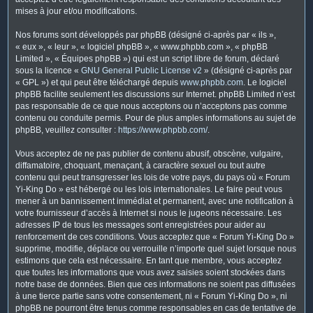
mises à jour et/ou modifications.
Nos forums sont développés par phpBB (désigné ci-après par « ils »,
« eux », « leur », « logiciel phpBB », « www.phpbb.com », « phpBB
Limited », « Équipes phpBB ») qui est un script libre de forum, déclaré
sous la licence «
GNU General Public License v2
» (désigné ci-après par
« GPL ») et qui peut être téléchargé depuis
www.phpbb.com
. Le logiciel
phpBB facilite seulement les discussions sur Internet. phpBB Limited n’est
pas responsable de ce que nous acceptons ou n’acceptons pas comme
contenu ou conduite permis. Pour de plus amples informations au sujet de
phpBB, veuillez consulter :
https://www.phpbb.com/
.
Vous acceptez de ne pas publier de contenu abusif, obscène, vulgaire,
diffamatoire, choquant, menaçant, à caractère sexuel ou tout autre
contenu qui peut transgresser les lois de votre pays, du pays où « Forum
Yi-King Do » est hébergé ou les lois internationales. Le faire peut vous
mener à un bannissement immédiat et permanent, avec une notification à
votre fournisseur d’accès à Internet si nous le jugeons nécessaire. Les
adresses IP de tous les messages sont enregistrées pour aider au
renforcement de ces conditions. Vous acceptez que « Forum Yi-King Do »
supprime, modifie, déplace ou verrouille n’importe quel sujet lorsque nous
estimons que cela est nécessaire. En tant que membre, vous acceptez
que toutes les informations que vous avez saisies soient stockées dans
notre base de données. Bien que ces informations ne soient pas diffusées
à une tierce partie sans votre consentement, ni « Forum Yi-King Do », ni
phpBB ne pourront être tenus comme responsables en cas de tentative de