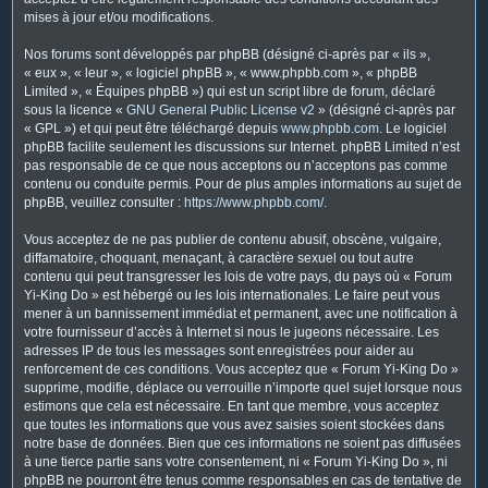
mises à jour et/ou modifications.
Nos forums sont développés par phpBB (désigné ci-après par « ils »,
« eux », « leur », « logiciel phpBB », « www.phpbb.com », « phpBB
Limited », « Équipes phpBB ») qui est un script libre de forum, déclaré
sous la licence «
GNU General Public License v2
» (désigné ci-après par
« GPL ») et qui peut être téléchargé depuis
www.phpbb.com
. Le logiciel
phpBB facilite seulement les discussions sur Internet. phpBB Limited n’est
pas responsable de ce que nous acceptons ou n’acceptons pas comme
contenu ou conduite permis. Pour de plus amples informations au sujet de
phpBB, veuillez consulter :
https://www.phpbb.com/
.
Vous acceptez de ne pas publier de contenu abusif, obscène, vulgaire,
diffamatoire, choquant, menaçant, à caractère sexuel ou tout autre
contenu qui peut transgresser les lois de votre pays, du pays où « Forum
Yi-King Do » est hébergé ou les lois internationales. Le faire peut vous
mener à un bannissement immédiat et permanent, avec une notification à
votre fournisseur d’accès à Internet si nous le jugeons nécessaire. Les
adresses IP de tous les messages sont enregistrées pour aider au
renforcement de ces conditions. Vous acceptez que « Forum Yi-King Do »
supprime, modifie, déplace ou verrouille n’importe quel sujet lorsque nous
estimons que cela est nécessaire. En tant que membre, vous acceptez
que toutes les informations que vous avez saisies soient stockées dans
notre base de données. Bien que ces informations ne soient pas diffusées
à une tierce partie sans votre consentement, ni « Forum Yi-King Do », ni
phpBB ne pourront être tenus comme responsables en cas de tentative de