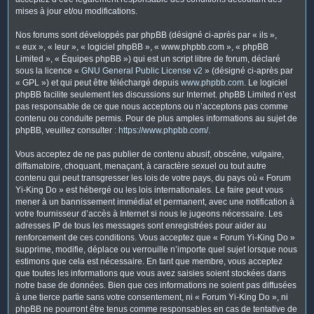
mises à jour et/ou modifications.
Nos forums sont développés par phpBB (désigné ci-après par « ils »,
« eux », « leur », « logiciel phpBB », « www.phpbb.com », « phpBB
Limited », « Équipes phpBB ») qui est un script libre de forum, déclaré
sous la licence «
GNU General Public License v2
» (désigné ci-après par
« GPL ») et qui peut être téléchargé depuis
www.phpbb.com
. Le logiciel
phpBB facilite seulement les discussions sur Internet. phpBB Limited n’est
pas responsable de ce que nous acceptons ou n’acceptons pas comme
contenu ou conduite permis. Pour de plus amples informations au sujet de
phpBB, veuillez consulter :
https://www.phpbb.com/
.
Vous acceptez de ne pas publier de contenu abusif, obscène, vulgaire,
diffamatoire, choquant, menaçant, à caractère sexuel ou tout autre
contenu qui peut transgresser les lois de votre pays, du pays où « Forum
Yi-King Do » est hébergé ou les lois internationales. Le faire peut vous
mener à un bannissement immédiat et permanent, avec une notification à
votre fournisseur d’accès à Internet si nous le jugeons nécessaire. Les
adresses IP de tous les messages sont enregistrées pour aider au
renforcement de ces conditions. Vous acceptez que « Forum Yi-King Do »
supprime, modifie, déplace ou verrouille n’importe quel sujet lorsque nous
estimons que cela est nécessaire. En tant que membre, vous acceptez
que toutes les informations que vous avez saisies soient stockées dans
notre base de données. Bien que ces informations ne soient pas diffusées
à une tierce partie sans votre consentement, ni « Forum Yi-King Do », ni
phpBB ne pourront être tenus comme responsables en cas de tentative de