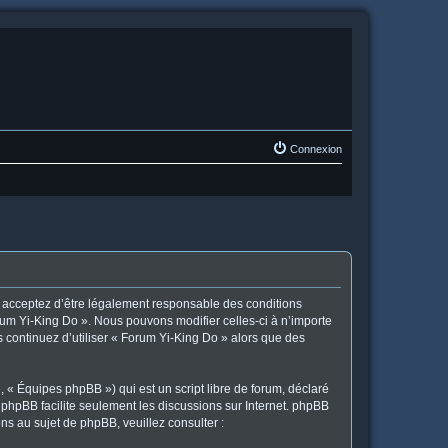
Connexion
us acceptez d’être légalement responsable des conditions
orum Yi-King Do ». Nous pouvons modifier celles-ci à n’importe
s continuez d’utiliser « Forum Yi-King Do » alors que des
 « Équipes phpBB ») qui est un script libre de forum, déclaré
l phpBB facilite seulement les discussions sur Internet. phpBB
 au sujet de phpBB, veuillez consulter :