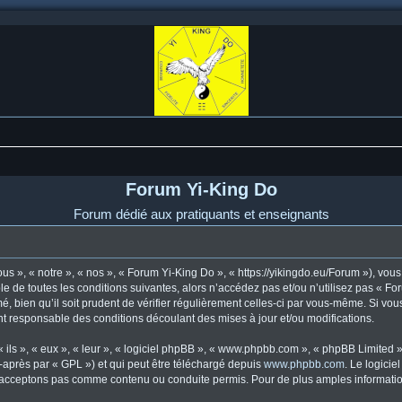
Forum Yi-King Do
Forum dédié aux pratiquants et enseignants
s », « notre », « nos », « Forum Yi-King Do », « https://yikingdo.eu/Forum »), vo
e de toutes les conditions suivantes, alors n’accédez pas et/ou n’utilisez pas « F
, bien qu’il soit prudent de vérifier régulièrement celles-ci par vous-même. Si vou
t responsable des conditions découlant des mises à jour et/ou modifications.
ls », « eux », « leur », « logiciel phpBB », « www.phpbb.com », « phpBB Limited »,
-après par « GPL ») et qui peut être téléchargé depuis
www.phpbb.com
. Le logicie
acceptons pas comme contenu ou conduite permis. Pour de plus amples informations