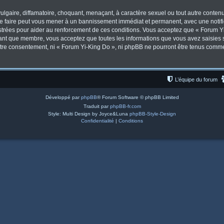
lgaire, diffamatoire, choquant, menaçant, à caractère sexuel ou tout autre contenu 
Le faire peut vous mener à un bannissement immédiat et permanent, avec une notifica
trées pour aider au renforcement de ces conditions. Vous acceptez que « Forum Yi
tant que membre, vous acceptez que toutes les informations que vous avez saisies
votre consentement, ni « Forum Yi-King Do », ni phpBB ne pourront être tenus comm
L’équipe du forum
Développé par
phpBB
® Forum Software © phpBB Limited
Traduit par
phpBB-fr.com
Style: Multi Design by Joyce&Luna
phpBB-Style-Design
Confidentialité
|
Conditions