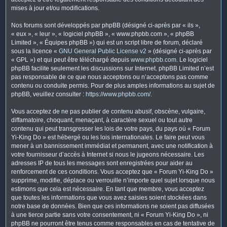
mises à jour et/ou modifications.
Nos forums sont développés par phpBB (désigné ci-après par « ils »,
« eux », « leur », « logiciel phpBB », « www.phpbb.com », « phpBB
Limited », « Équipes phpBB ») qui est un script libre de forum, déclaré
sous la licence «
GNU General Public License v2
» (désigné ci-après par
« GPL ») et qui peut être téléchargé depuis
www.phpbb.com
. Le logiciel
phpBB facilite seulement les discussions sur Internet. phpBB Limited n’est
pas responsable de ce que nous acceptons ou n’acceptons pas comme
contenu ou conduite permis. Pour de plus amples informations au sujet de
phpBB, veuillez consulter :
https://www.phpbb.com/
.
Vous acceptez de ne pas publier de contenu abusif, obscène, vulgaire,
diffamatoire, choquant, menaçant, à caractère sexuel ou tout autre
contenu qui peut transgresser les lois de votre pays, du pays où « Forum
Yi-King Do » est hébergé ou les lois internationales. Le faire peut vous
mener à un bannissement immédiat et permanent, avec une notification à
votre fournisseur d’accès à Internet si nous le jugeons nécessaire. Les
adresses IP de tous les messages sont enregistrées pour aider au
renforcement de ces conditions. Vous acceptez que « Forum Yi-King Do »
supprime, modifie, déplace ou verrouille n’importe quel sujet lorsque nous
estimons que cela est nécessaire. En tant que membre, vous acceptez
que toutes les informations que vous avez saisies soient stockées dans
notre base de données. Bien que ces informations ne soient pas diffusées
à une tierce partie sans votre consentement, ni « Forum Yi-King Do », ni
phpBB ne pourront être tenus comme responsables en cas de tentative de