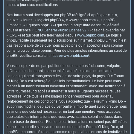
mises à jour et/ou modifications.
Nos forums sont développés par phpBB (désigné ci-après par « ils »,
« eux », « leur », « logiciel phpBB », « www.phpbb.com », « phpBB
Limited », « Équipes phpBB ») qui est un script libre de forum, déclaré
sous la licence «
GNU General Public License v2
» (désigné ci-après par
« GPL ») et qui peut être téléchargé depuis
www.phpbb.com
. Le logiciel
phpBB facilite seulement les discussions sur Internet. phpBB Limited n’est
pas responsable de ce que nous acceptons ou n’acceptons pas comme
contenu ou conduite permis. Pour de plus amples informations au sujet de
phpBB, veuillez consulter :
https://www.phpbb.com/
.
Vous acceptez de ne pas publier de contenu abusif, obscène, vulgaire,
diffamatoire, choquant, menaçant, à caractère sexuel ou tout autre
contenu qui peut transgresser les lois de votre pays, du pays où « Forum
Yi-King Do » est hébergé ou les lois internationales. Le faire peut vous
mener à un bannissement immédiat et permanent, avec une notification à
votre fournisseur d’accès à Internet si nous le jugeons nécessaire. Les
adresses IP de tous les messages sont enregistrées pour aider au
renforcement de ces conditions. Vous acceptez que « Forum Yi-King Do »
supprime, modifie, déplace ou verrouille n’importe quel sujet lorsque nous
estimons que cela est nécessaire. En tant que membre, vous acceptez
que toutes les informations que vous avez saisies soient stockées dans
notre base de données. Bien que ces informations ne soient pas diffusées
à une tierce partie sans votre consentement, ni « Forum Yi-King Do », ni
phpBB ne pourront être tenus comme responsables en cas de tentative de