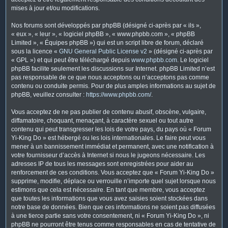
mises à jour et/ou modifications.
Nos forums sont développés par phpBB (désigné ci-après par « ils »,
« eux », « leur », « logiciel phpBB », « www.phpbb.com », « phpBB
Limited », « Équipes phpBB ») qui est un script libre de forum, déclaré
sous la licence «
GNU General Public License v2
» (désigné ci-après par
« GPL ») et qui peut être téléchargé depuis
www.phpbb.com
. Le logiciel
phpBB facilite seulement les discussions sur Internet. phpBB Limited n’est
pas responsable de ce que nous acceptons ou n’acceptons pas comme
contenu ou conduite permis. Pour de plus amples informations au sujet de
phpBB, veuillez consulter :
https://www.phpbb.com/
.
Vous acceptez de ne pas publier de contenu abusif, obscène, vulgaire,
diffamatoire, choquant, menaçant, à caractère sexuel ou tout autre
contenu qui peut transgresser les lois de votre pays, du pays où « Forum
Yi-King Do » est hébergé ou les lois internationales. Le faire peut vous
mener à un bannissement immédiat et permanent, avec une notification à
votre fournisseur d’accès à Internet si nous le jugeons nécessaire. Les
adresses IP de tous les messages sont enregistrées pour aider au
renforcement de ces conditions. Vous acceptez que « Forum Yi-King Do »
supprime, modifie, déplace ou verrouille n’importe quel sujet lorsque nous
estimons que cela est nécessaire. En tant que membre, vous acceptez
que toutes les informations que vous avez saisies soient stockées dans
notre base de données. Bien que ces informations ne soient pas diffusées
à une tierce partie sans votre consentement, ni « Forum Yi-King Do », ni
phpBB ne pourront être tenus comme responsables en cas de tentative de