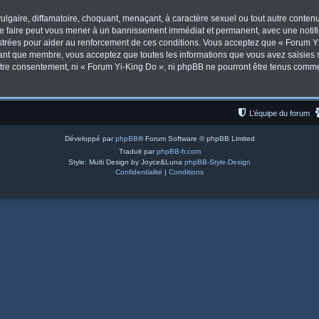
lgaire, diffamatoire, choquant, menaçant, à caractère sexuel ou tout autre contenu 
Le faire peut vous mener à un bannissement immédiat et permanent, avec une notifica
trées pour aider au renforcement de ces conditions. Vous acceptez que « Forum Yi
tant que membre, vous acceptez que toutes les informations que vous avez saisies
votre consentement, ni « Forum Yi-King Do », ni phpBB ne pourront être tenus comm
L’équipe du forum
Développé par
phpBB
® Forum Software © phpBB Limited
Traduit par
phpBB-fr.com
Style: Multi Design by Joyce&Luna
phpBB-Style-Design
Confidentialité
|
Conditions