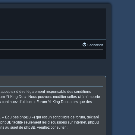
Connexion
us acceptez d’être légalement responsable des conditions
orum Yi-King Do ». Nous pouvons modifier celles-ci à n’importe
s continuez d’utiliser « Forum Yi-King Do » alors que des
 « Équipes phpBB ») qui est un script libre de forum, déclaré
l phpBB facilite seulement les discussions sur Internet. phpBB
 au sujet de phpBB, veuillez consulter :