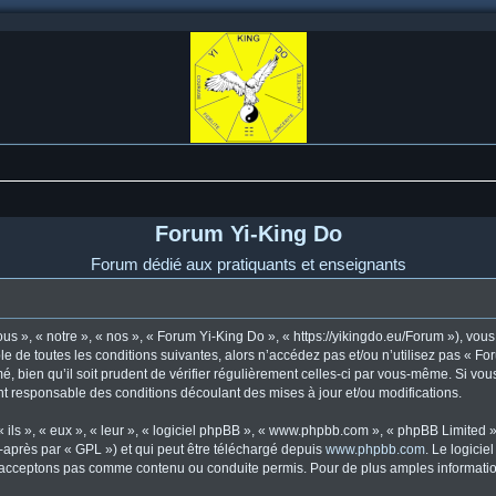
Forum Yi-King Do
Forum dédié aux pratiquants et enseignants
s », « notre », « nos », « Forum Yi-King Do », « https://yikingdo.eu/Forum »), vo
e de toutes les conditions suivantes, alors n’accédez pas et/ou n’utilisez pas « F
, bien qu’il soit prudent de vérifier régulièrement celles-ci par vous-même. Si vou
t responsable des conditions découlant des mises à jour et/ou modifications.
ls », « eux », « leur », « logiciel phpBB », « www.phpbb.com », « phpBB Limited »,
-après par « GPL ») et qui peut être téléchargé depuis
www.phpbb.com
. Le logicie
acceptons pas comme contenu ou conduite permis. Pour de plus amples informations