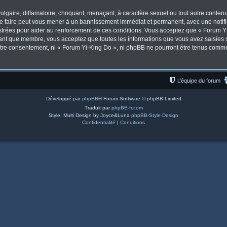
lgaire, diffamatoire, choquant, menaçant, à caractère sexuel ou tout autre contenu 
Le faire peut vous mener à un bannissement immédiat et permanent, avec une notifica
trées pour aider au renforcement de ces conditions. Vous acceptez que « Forum Yi
tant que membre, vous acceptez que toutes les informations que vous avez saisies
votre consentement, ni « Forum Yi-King Do », ni phpBB ne pourront être tenus comm
L’équipe du forum
Développé par
phpBB
® Forum Software © phpBB Limited
Traduit par
phpBB-fr.com
Style: Multi Design by Joyce&Luna
phpBB-Style-Design
Confidentialité
|
Conditions