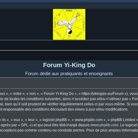
Forum Yi-King Do
Forum dédié aux pratiquants et enseignants
s », « notre », « nos », « Forum Yi-King Do », « https://yikingdo.eu/Forum »), vo
e de toutes les conditions suivantes, alors n’accédez pas et/ou n’utilisez pas « F
, bien qu’il soit prudent de vérifier régulièrement celles-ci par vous-même. Si vou
t responsable des conditions découlant des mises à jour et/ou modifications.
ls », « eux », « leur », « logiciel phpBB », « www.phpbb.com », « phpBB Limited »,
-après par « GPL ») et qui peut être téléchargé depuis
www.phpbb.com
. Le logicie
acceptons pas comme contenu ou conduite permis. Pour de plus amples informations