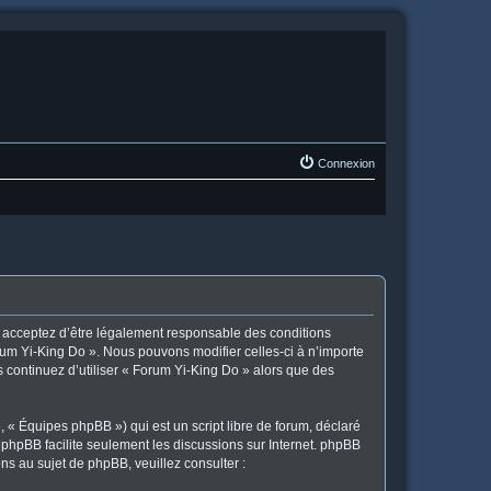
Connexion
us acceptez d’être légalement responsable des conditions
orum Yi-King Do ». Nous pouvons modifier celles-ci à n’importe
s continuez d’utiliser « Forum Yi-King Do » alors que des
 « Équipes phpBB ») qui est un script libre de forum, déclaré
l phpBB facilite seulement les discussions sur Internet. phpBB
 au sujet de phpBB, veuillez consulter :