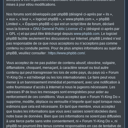
mises à jour et/ou modifications.
Nos forums sont développés par phpBB (désigné ci-après par « ils »,
« eux », « leur », « logiciel phpBB », « www.phpbb.com », « phpBB
Limited », « Équipes phpBB ») qui est un script libre de forum, déclaré
sous la licence «
GNU General Public License v2
» (désigné ci-après par
« GPL ») et qui peut être téléchargé depuis
www.phpbb.com
. Le logiciel
phpBB facilite seulement les discussions sur Internet. phpBB Limited n’est
pas responsable de ce que nous acceptons ou n’acceptons pas comme
contenu ou conduite permis. Pour de plus amples informations au sujet de
phpBB, veuillez consulter :
https://www.phpbb.com/
.
Vous acceptez de ne pas publier de contenu abusif, obscène, vulgaire,
diffamatoire, choquant, menaçant, à caractère sexuel ou tout autre
contenu qui peut transgresser les lois de votre pays, du pays où « Forum
Yi-King Do » est hébergé ou les lois internationales. Le faire peut vous
mener à un bannissement immédiat et permanent, avec une notification à
votre fournisseur d’accès à Internet si nous le jugeons nécessaire. Les
adresses IP de tous les messages sont enregistrées pour aider au
renforcement de ces conditions. Vous acceptez que « Forum Yi-King Do »
supprime, modifie, déplace ou verrouille n’importe quel sujet lorsque nous
estimons que cela est nécessaire. En tant que membre, vous acceptez
que toutes les informations que vous avez saisies soient stockées dans
notre base de données. Bien que ces informations ne soient pas diffusées
à une tierce partie sans votre consentement, ni « Forum Yi-King Do », ni
phpBB ne pourront être tenus comme responsables en cas de tentative de