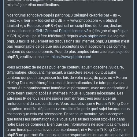
mises à jour et/ou modifications.
Nos forums sont développés par phpBB (désigné ci-après par « ils »,
« eux », « leur », « logiciel phpBB », « www.phpbb.com », « phpBB
Limited », « Équipes phpBB ») qui est un script libre de forum, déclaré
sous la licence «
GNU General Public License v2
» (désigné ci-après par
« GPL ») et qui peut être téléchargé depuis
www.phpbb.com
. Le logiciel
phpBB facilite seulement les discussions sur Internet. phpBB Limited n’est
pas responsable de ce que nous acceptons ou n’acceptons pas comme
contenu ou conduite permis. Pour de plus amples informations au sujet de
phpBB, veuillez consulter :
https://www.phpbb.com/
.
Vous acceptez de ne pas publier de contenu abusif, obscène, vulgaire,
diffamatoire, choquant, menaçant, à caractère sexuel ou tout autre
contenu qui peut transgresser les lois de votre pays, du pays où « Forum
Yi-King Do » est hébergé ou les lois internationales. Le faire peut vous
mener à un bannissement immédiat et permanent, avec une notification à
votre fournisseur d’accès à Internet si nous le jugeons nécessaire. Les
adresses IP de tous les messages sont enregistrées pour aider au
renforcement de ces conditions. Vous acceptez que « Forum Yi-King Do »
supprime, modifie, déplace ou verrouille n’importe quel sujet lorsque nous
estimons que cela est nécessaire. En tant que membre, vous acceptez
que toutes les informations que vous avez saisies soient stockées dans
notre base de données. Bien que ces informations ne soient pas diffusées
à une tierce partie sans votre consentement, ni « Forum Yi-King Do », ni
phpBB ne pourront être tenus comme responsables en cas de tentative de