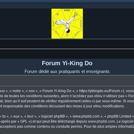
Forum Yi-King Do
Forum dédié aux pratiquants et enseignants
s », « notre », « nos », « Forum Yi-King Do », « https://yikingdo.eu/Forum »), vo
e de toutes les conditions suivantes, alors n’accédez pas et/ou n’utilisez pas « F
, bien qu’il soit prudent de vérifier régulièrement celles-ci par vous-même. Si vou
t responsable des conditions découlant des mises à jour et/ou modifications.
ls », « eux », « leur », « logiciel phpBB », « www.phpbb.com », « phpBB Limited »,
-après par « GPL ») et qui peut être téléchargé depuis
www.phpbb.com
. Le logicie
acceptons pas comme contenu ou conduite permis. Pour de plus amples informations