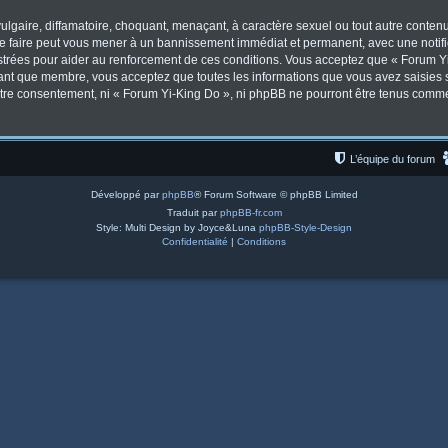
lgaire, diffamatoire, choquant, menaçant, à caractère sexuel ou tout autre contenu 
Le faire peut vous mener à un bannissement immédiat et permanent, avec une notifica
trées pour aider au renforcement de ces conditions. Vous acceptez que « Forum Yi
tant que membre, vous acceptez que toutes les informations que vous avez saisies
votre consentement, ni « Forum Yi-King Do », ni phpBB ne pourront être tenus comm
L’équipe du forum
Développé par
phpBB
® Forum Software © phpBB Limited
Traduit par
phpBB-fr.com
Style: Multi Design by Joyce&Luna
phpBB-Style-Design
Confidentialité
|
Conditions