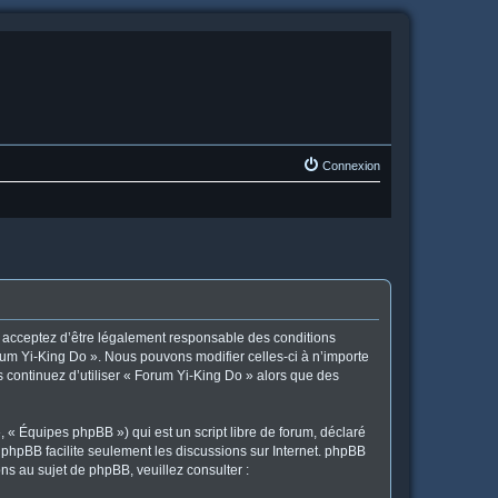
Connexion
us acceptez d’être légalement responsable des conditions
orum Yi-King Do ». Nous pouvons modifier celles-ci à n’importe
s continuez d’utiliser « Forum Yi-King Do » alors que des
 « Équipes phpBB ») qui est un script libre de forum, déclaré
l phpBB facilite seulement les discussions sur Internet. phpBB
 au sujet de phpBB, veuillez consulter :