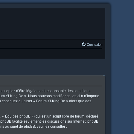
Connexion
us acceptez d’être légalement responsable des conditions
orum Yi-King Do ». Nous pouvons modifier celles-ci à n’importe
s continuez d’utiliser « Forum Yi-King Do » alors que des
 « Équipes phpBB ») qui est un script libre de forum, déclaré
l phpBB facilite seulement les discussions sur Internet. phpBB
 au sujet de phpBB, veuillez consulter :