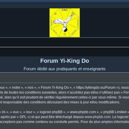
Forum Yi-King Do
Forum dédié aux pratiquants et enseignants
s », « notre », « nos », « Forum Yi-King Do », « https://yikingdo.eu/Forum »), vo
e de toutes les conditions suivantes, alors n’accédez pas et/ou n’utilisez pas « F
, bien qu’il soit prudent de vérifier régulièrement celles-ci par vous-même. Si vou
t responsable des conditions découlant des mises à jour et/ou modifications.
ls », « eux », « leur », « logiciel phpBB », « www.phpbb.com », « phpBB Limited »,
-après par « GPL ») et qui peut être téléchargé depuis
www.phpbb.com
. Le logicie
acceptons pas comme contenu ou conduite permis. Pour de plus amples informations