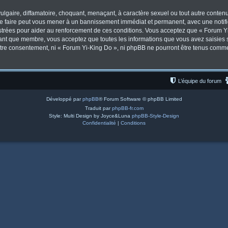
lgaire, diffamatoire, choquant, menaçant, à caractère sexuel ou tout autre contenu 
Le faire peut vous mener à un bannissement immédiat et permanent, avec une notifica
trées pour aider au renforcement de ces conditions. Vous acceptez que « Forum Yi
tant que membre, vous acceptez que toutes les informations que vous avez saisies
votre consentement, ni « Forum Yi-King Do », ni phpBB ne pourront être tenus comm
L’équipe du forum
Développé par
phpBB
® Forum Software © phpBB Limited
Traduit par
phpBB-fr.com
Style: Multi Design by Joyce&Luna
phpBB-Style-Design
Confidentialité
|
Conditions