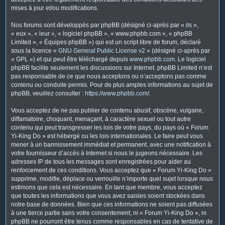
mises à jour et/ou modifications.
Nos forums sont développés par phpBB (désigné ci-après par « ils »,
« eux », « leur », « logiciel phpBB », « www.phpbb.com », « phpBB
Limited », « Équipes phpBB ») qui est un script libre de forum, déclaré
sous la licence «
GNU General Public License v2
» (désigné ci-après par
« GPL ») et qui peut être téléchargé depuis
www.phpbb.com
. Le logiciel
phpBB facilite seulement les discussions sur Internet. phpBB Limited n’est
pas responsable de ce que nous acceptons ou n’acceptons pas comme
contenu ou conduite permis. Pour de plus amples informations au sujet de
phpBB, veuillez consulter :
https://www.phpbb.com/
.
Vous acceptez de ne pas publier de contenu abusif, obscène, vulgaire,
diffamatoire, choquant, menaçant, à caractère sexuel ou tout autre
contenu qui peut transgresser les lois de votre pays, du pays où « Forum
Yi-King Do » est hébergé ou les lois internationales. Le faire peut vous
mener à un bannissement immédiat et permanent, avec une notification à
votre fournisseur d’accès à Internet si nous le jugeons nécessaire. Les
adresses IP de tous les messages sont enregistrées pour aider au
renforcement de ces conditions. Vous acceptez que « Forum Yi-King Do »
supprime, modifie, déplace ou verrouille n’importe quel sujet lorsque nous
estimons que cela est nécessaire. En tant que membre, vous acceptez
que toutes les informations que vous avez saisies soient stockées dans
notre base de données. Bien que ces informations ne soient pas diffusées
à une tierce partie sans votre consentement, ni « Forum Yi-King Do », ni
phpBB ne pourront être tenus comme responsables en cas de tentative de