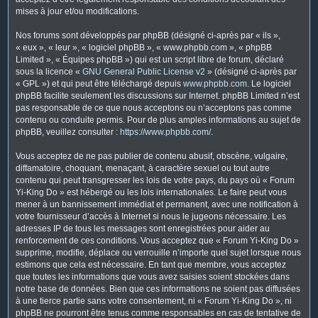
mises à jour et/ou modifications.
Nos forums sont développés par phpBB (désigné ci-après par « ils »,
« eux », « leur », « logiciel phpBB », « www.phpbb.com », « phpBB
Limited », « Équipes phpBB ») qui est un script libre de forum, déclaré
sous la licence «
GNU General Public License v2
» (désigné ci-après par
« GPL ») et qui peut être téléchargé depuis
www.phpbb.com
. Le logiciel
phpBB facilite seulement les discussions sur Internet. phpBB Limited n’est
pas responsable de ce que nous acceptons ou n’acceptons pas comme
contenu ou conduite permis. Pour de plus amples informations au sujet de
phpBB, veuillez consulter :
https://www.phpbb.com/
.
Vous acceptez de ne pas publier de contenu abusif, obscène, vulgaire,
diffamatoire, choquant, menaçant, à caractère sexuel ou tout autre
contenu qui peut transgresser les lois de votre pays, du pays où « Forum
Yi-King Do » est hébergé ou les lois internationales. Le faire peut vous
mener à un bannissement immédiat et permanent, avec une notification à
votre fournisseur d’accès à Internet si nous le jugeons nécessaire. Les
adresses IP de tous les messages sont enregistrées pour aider au
renforcement de ces conditions. Vous acceptez que « Forum Yi-King Do »
supprime, modifie, déplace ou verrouille n’importe quel sujet lorsque nous
estimons que cela est nécessaire. En tant que membre, vous acceptez
que toutes les informations que vous avez saisies soient stockées dans
notre base de données. Bien que ces informations ne soient pas diffusées
à une tierce partie sans votre consentement, ni « Forum Yi-King Do », ni
phpBB ne pourront être tenus comme responsables en cas de tentative de