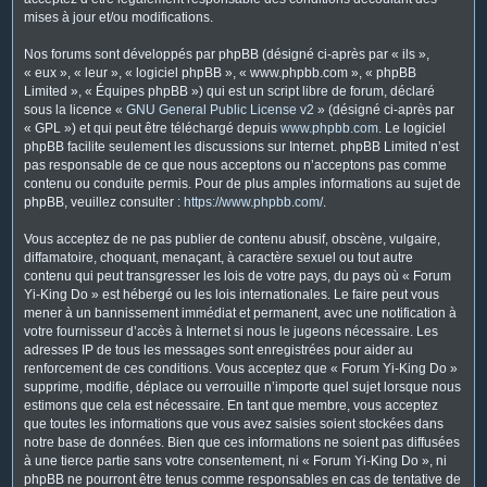
mises à jour et/ou modifications.
Nos forums sont développés par phpBB (désigné ci-après par « ils »,
« eux », « leur », « logiciel phpBB », « www.phpbb.com », « phpBB
Limited », « Équipes phpBB ») qui est un script libre de forum, déclaré
sous la licence «
GNU General Public License v2
» (désigné ci-après par
« GPL ») et qui peut être téléchargé depuis
www.phpbb.com
. Le logiciel
phpBB facilite seulement les discussions sur Internet. phpBB Limited n’est
pas responsable de ce que nous acceptons ou n’acceptons pas comme
contenu ou conduite permis. Pour de plus amples informations au sujet de
phpBB, veuillez consulter :
https://www.phpbb.com/
.
Vous acceptez de ne pas publier de contenu abusif, obscène, vulgaire,
diffamatoire, choquant, menaçant, à caractère sexuel ou tout autre
contenu qui peut transgresser les lois de votre pays, du pays où « Forum
Yi-King Do » est hébergé ou les lois internationales. Le faire peut vous
mener à un bannissement immédiat et permanent, avec une notification à
votre fournisseur d’accès à Internet si nous le jugeons nécessaire. Les
adresses IP de tous les messages sont enregistrées pour aider au
renforcement de ces conditions. Vous acceptez que « Forum Yi-King Do »
supprime, modifie, déplace ou verrouille n’importe quel sujet lorsque nous
estimons que cela est nécessaire. En tant que membre, vous acceptez
que toutes les informations que vous avez saisies soient stockées dans
notre base de données. Bien que ces informations ne soient pas diffusées
à une tierce partie sans votre consentement, ni « Forum Yi-King Do », ni
phpBB ne pourront être tenus comme responsables en cas de tentative de