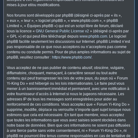
mises à jour et/ou modifications.
Nos forums sont développés par phpBB (désigné ci-après par « ils »,
« eux », « leur », « logiciel phpBB », « www.phpbb.com », « phpBB
Limited », « Équipes phpBB ») qui est un script libre de forum, déclaré
sous la licence «
GNU General Public License v2
» (désigné ci-après par
« GPL ») et qui peut être téléchargé depuis
www.phpbb.com
. Le logiciel
phpBB facilite seulement les discussions sur Internet. phpBB Limited n’est
pas responsable de ce que nous acceptons ou n’acceptons pas comme
contenu ou conduite permis. Pour de plus amples informations au sujet de
phpBB, veuillez consulter :
https://www.phpbb.com/
.
Vous acceptez de ne pas publier de contenu abusif, obscène, vulgaire,
diffamatoire, choquant, menaçant, à caractère sexuel ou tout autre
contenu qui peut transgresser les lois de votre pays, du pays où « Forum
Yi-King Do » est hébergé ou les lois internationales. Le faire peut vous
mener à un bannissement immédiat et permanent, avec une notification à
votre fournisseur d’accès à Internet si nous le jugeons nécessaire. Les
adresses IP de tous les messages sont enregistrées pour aider au
renforcement de ces conditions. Vous acceptez que « Forum Yi-King Do »
supprime, modifie, déplace ou verrouille n’importe quel sujet lorsque nous
estimons que cela est nécessaire. En tant que membre, vous acceptez
que toutes les informations que vous avez saisies soient stockées dans
notre base de données. Bien que ces informations ne soient pas diffusées
à une tierce partie sans votre consentement, ni « Forum Yi-King Do », ni
phpBB ne pourront être tenus comme responsables en cas de tentative de