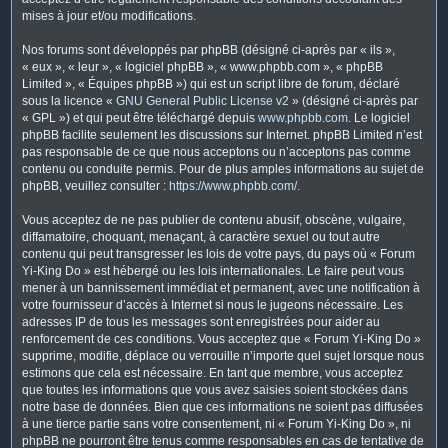
mises à jour et/ou modifications.
Nos forums sont développés par phpBB (désigné ci-après par « ils »,
« eux », « leur », « logiciel phpBB », « www.phpbb.com », « phpBB
Limited », « Équipes phpBB ») qui est un script libre de forum, déclaré
sous la licence «
GNU General Public License v2
» (désigné ci-après par
« GPL ») et qui peut être téléchargé depuis
www.phpbb.com
. Le logiciel
phpBB facilite seulement les discussions sur Internet. phpBB Limited n’est
pas responsable de ce que nous acceptons ou n’acceptons pas comme
contenu ou conduite permis. Pour de plus amples informations au sujet de
phpBB, veuillez consulter :
https://www.phpbb.com/
.
Vous acceptez de ne pas publier de contenu abusif, obscène, vulgaire,
diffamatoire, choquant, menaçant, à caractère sexuel ou tout autre
contenu qui peut transgresser les lois de votre pays, du pays où « Forum
Yi-King Do » est hébergé ou les lois internationales. Le faire peut vous
mener à un bannissement immédiat et permanent, avec une notification à
votre fournisseur d’accès à Internet si nous le jugeons nécessaire. Les
adresses IP de tous les messages sont enregistrées pour aider au
renforcement de ces conditions. Vous acceptez que « Forum Yi-King Do »
supprime, modifie, déplace ou verrouille n’importe quel sujet lorsque nous
estimons que cela est nécessaire. En tant que membre, vous acceptez
que toutes les informations que vous avez saisies soient stockées dans
notre base de données. Bien que ces informations ne soient pas diffusées
à une tierce partie sans votre consentement, ni « Forum Yi-King Do », ni
phpBB ne pourront être tenus comme responsables en cas de tentative de