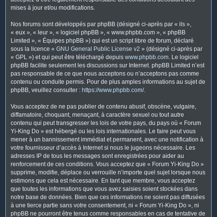
mises à jour et/ou modifications.
Nos forums sont développés par phpBB (désigné ci-après par « ils »,
« eux », « leur », « logiciel phpBB », « www.phpbb.com », « phpBB
Limited », « Équipes phpBB ») qui est un script libre de forum, déclaré
sous la licence «
GNU General Public License v2
» (désigné ci-après par
« GPL ») et qui peut être téléchargé depuis
www.phpbb.com
. Le logiciel
phpBB facilite seulement les discussions sur Internet. phpBB Limited n’est
pas responsable de ce que nous acceptons ou n’acceptons pas comme
contenu ou conduite permis. Pour de plus amples informations au sujet de
phpBB, veuillez consulter :
https://www.phpbb.com/
.
Vous acceptez de ne pas publier de contenu abusif, obscène, vulgaire,
diffamatoire, choquant, menaçant, à caractère sexuel ou tout autre
contenu qui peut transgresser les lois de votre pays, du pays où « Forum
Yi-King Do » est hébergé ou les lois internationales. Le faire peut vous
mener à un bannissement immédiat et permanent, avec une notification à
votre fournisseur d’accès à Internet si nous le jugeons nécessaire. Les
adresses IP de tous les messages sont enregistrées pour aider au
renforcement de ces conditions. Vous acceptez que « Forum Yi-King Do »
supprime, modifie, déplace ou verrouille n’importe quel sujet lorsque nous
estimons que cela est nécessaire. En tant que membre, vous acceptez
que toutes les informations que vous avez saisies soient stockées dans
notre base de données. Bien que ces informations ne soient pas diffusées
à une tierce partie sans votre consentement, ni « Forum Yi-King Do », ni
phpBB ne pourront être tenus comme responsables en cas de tentative de