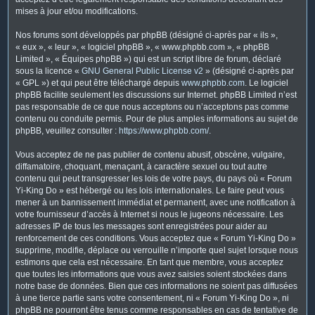
mises à jour et/ou modifications.
Nos forums sont développés par phpBB (désigné ci-après par « ils »,
« eux », « leur », « logiciel phpBB », « www.phpbb.com », « phpBB
Limited », « Équipes phpBB ») qui est un script libre de forum, déclaré
sous la licence «
GNU General Public License v2
» (désigné ci-après par
« GPL ») et qui peut être téléchargé depuis
www.phpbb.com
. Le logiciel
phpBB facilite seulement les discussions sur Internet. phpBB Limited n’est
pas responsable de ce que nous acceptons ou n’acceptons pas comme
contenu ou conduite permis. Pour de plus amples informations au sujet de
phpBB, veuillez consulter :
https://www.phpbb.com/
.
Vous acceptez de ne pas publier de contenu abusif, obscène, vulgaire,
diffamatoire, choquant, menaçant, à caractère sexuel ou tout autre
contenu qui peut transgresser les lois de votre pays, du pays où « Forum
Yi-King Do » est hébergé ou les lois internationales. Le faire peut vous
mener à un bannissement immédiat et permanent, avec une notification à
votre fournisseur d’accès à Internet si nous le jugeons nécessaire. Les
adresses IP de tous les messages sont enregistrées pour aider au
renforcement de ces conditions. Vous acceptez que « Forum Yi-King Do »
supprime, modifie, déplace ou verrouille n’importe quel sujet lorsque nous
estimons que cela est nécessaire. En tant que membre, vous acceptez
que toutes les informations que vous avez saisies soient stockées dans
notre base de données. Bien que ces informations ne soient pas diffusées
à une tierce partie sans votre consentement, ni « Forum Yi-King Do », ni
phpBB ne pourront être tenus comme responsables en cas de tentative de