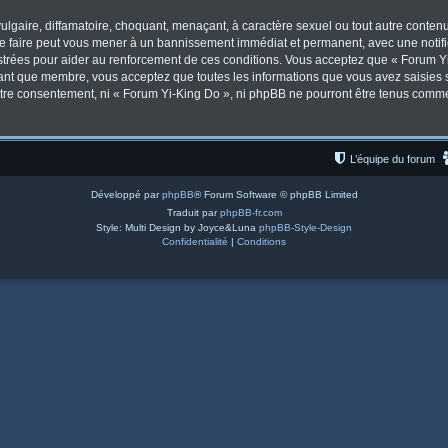
lgaire, diffamatoire, choquant, menaçant, à caractère sexuel ou tout autre contenu 
Le faire peut vous mener à un bannissement immédiat et permanent, avec une notifica
trées pour aider au renforcement de ces conditions. Vous acceptez que « Forum Yi
tant que membre, vous acceptez que toutes les informations que vous avez saisies
votre consentement, ni « Forum Yi-King Do », ni phpBB ne pourront être tenus comm
L’équipe du forum
Développé par
phpBB
® Forum Software © phpBB Limited
Traduit par
phpBB-fr.com
Style: Multi Design by Joyce&Luna
phpBB-Style-Design
Confidentialité
|
Conditions