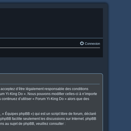
Connexion
us acceptez d’être légalement responsable des conditions
orum Yi-King Do ». Nous pouvons modifier celles-ci à n’importe
s continuez d’utiliser « Forum Yi-King Do » alors que des
 « Équipes phpBB ») qui est un script libre de forum, déclaré
l phpBB facilite seulement les discussions sur Internet. phpBB
 au sujet de phpBB, veuillez consulter :