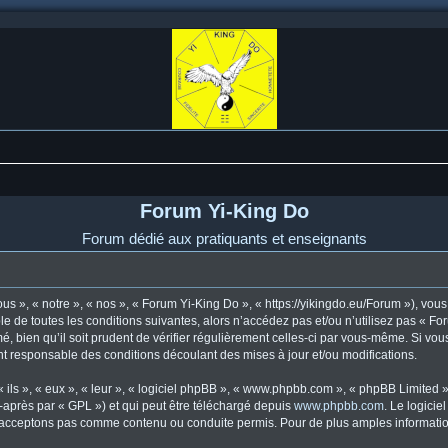
Forum Yi-King Do
Forum dédié aux pratiquants et enseignants
s », « notre », « nos », « Forum Yi-King Do », « https://yikingdo.eu/Forum »), vo
e de toutes les conditions suivantes, alors n’accédez pas et/ou n’utilisez pas « F
, bien qu’il soit prudent de vérifier régulièrement celles-ci par vous-même. Si vou
t responsable des conditions découlant des mises à jour et/ou modifications.
ls », « eux », « leur », « logiciel phpBB », « www.phpbb.com », « phpBB Limited »,
-après par « GPL ») et qui peut être téléchargé depuis
www.phpbb.com
. Le logicie
acceptons pas comme contenu ou conduite permis. Pour de plus amples informations