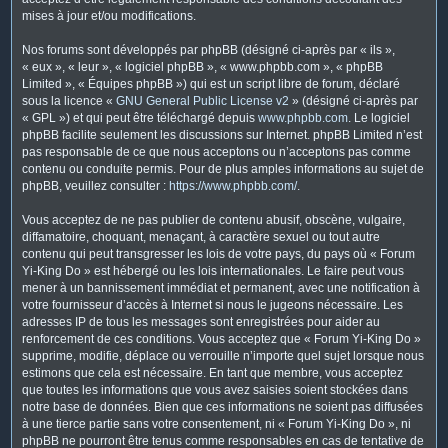
mises à jour et/ou modifications.
Nos forums sont développés par phpBB (désigné ci-après par « ils »,
« eux », « leur », « logiciel phpBB », « www.phpbb.com », « phpBB
Limited », « Équipes phpBB ») qui est un script libre de forum, déclaré
sous la licence «
GNU General Public License v2
» (désigné ci-après par
« GPL ») et qui peut être téléchargé depuis
www.phpbb.com
. Le logiciel
phpBB facilite seulement les discussions sur Internet. phpBB Limited n’est
pas responsable de ce que nous acceptons ou n’acceptons pas comme
contenu ou conduite permis. Pour de plus amples informations au sujet de
phpBB, veuillez consulter :
https://www.phpbb.com/
.
Vous acceptez de ne pas publier de contenu abusif, obscène, vulgaire,
diffamatoire, choquant, menaçant, à caractère sexuel ou tout autre
contenu qui peut transgresser les lois de votre pays, du pays où « Forum
Yi-King Do » est hébergé ou les lois internationales. Le faire peut vous
mener à un bannissement immédiat et permanent, avec une notification à
votre fournisseur d’accès à Internet si nous le jugeons nécessaire. Les
adresses IP de tous les messages sont enregistrées pour aider au
renforcement de ces conditions. Vous acceptez que « Forum Yi-King Do »
supprime, modifie, déplace ou verrouille n’importe quel sujet lorsque nous
estimons que cela est nécessaire. En tant que membre, vous acceptez
que toutes les informations que vous avez saisies soient stockées dans
notre base de données. Bien que ces informations ne soient pas diffusées
à une tierce partie sans votre consentement, ni « Forum Yi-King Do », ni
phpBB ne pourront être tenus comme responsables en cas de tentative de