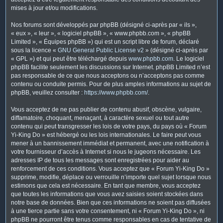
mises à jour et/ou modifications.
Nos forums sont développés par phpBB (désigné ci-après par « ils »,
« eux », « leur », « logiciel phpBB », « www.phpbb.com », « phpBB
Limited », « Équipes phpBB ») qui est un script libre de forum, déclaré
sous la licence «
GNU General Public License v2
» (désigné ci-après par
« GPL ») et qui peut être téléchargé depuis
www.phpbb.com
. Le logiciel
phpBB facilite seulement les discussions sur Internet. phpBB Limited n’est
pas responsable de ce que nous acceptons ou n’acceptons pas comme
contenu ou conduite permis. Pour de plus amples informations au sujet de
phpBB, veuillez consulter :
https://www.phpbb.com/
.
Vous acceptez de ne pas publier de contenu abusif, obscène, vulgaire,
diffamatoire, choquant, menaçant, à caractère sexuel ou tout autre
contenu qui peut transgresser les lois de votre pays, du pays où « Forum
Yi-King Do » est hébergé ou les lois internationales. Le faire peut vous
mener à un bannissement immédiat et permanent, avec une notification à
votre fournisseur d’accès à Internet si nous le jugeons nécessaire. Les
adresses IP de tous les messages sont enregistrées pour aider au
renforcement de ces conditions. Vous acceptez que « Forum Yi-King Do »
supprime, modifie, déplace ou verrouille n’importe quel sujet lorsque nous
estimons que cela est nécessaire. En tant que membre, vous acceptez
que toutes les informations que vous avez saisies soient stockées dans
notre base de données. Bien que ces informations ne soient pas diffusées
à une tierce partie sans votre consentement, ni « Forum Yi-King Do », ni
phpBB ne pourront être tenus comme responsables en cas de tentative de