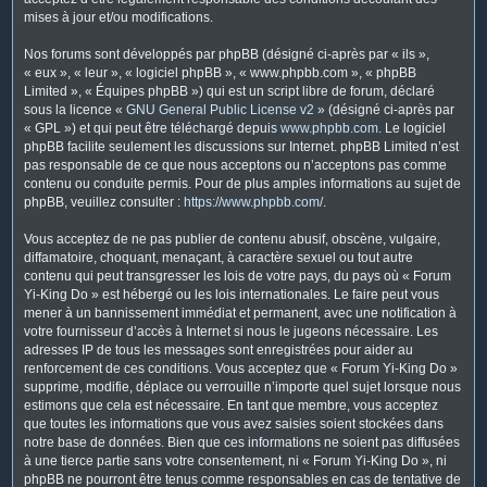
mises à jour et/ou modifications.
Nos forums sont développés par phpBB (désigné ci-après par « ils »,
« eux », « leur », « logiciel phpBB », « www.phpbb.com », « phpBB
Limited », « Équipes phpBB ») qui est un script libre de forum, déclaré
sous la licence «
GNU General Public License v2
» (désigné ci-après par
« GPL ») et qui peut être téléchargé depuis
www.phpbb.com
. Le logiciel
phpBB facilite seulement les discussions sur Internet. phpBB Limited n’est
pas responsable de ce que nous acceptons ou n’acceptons pas comme
contenu ou conduite permis. Pour de plus amples informations au sujet de
phpBB, veuillez consulter :
https://www.phpbb.com/
.
Vous acceptez de ne pas publier de contenu abusif, obscène, vulgaire,
diffamatoire, choquant, menaçant, à caractère sexuel ou tout autre
contenu qui peut transgresser les lois de votre pays, du pays où « Forum
Yi-King Do » est hébergé ou les lois internationales. Le faire peut vous
mener à un bannissement immédiat et permanent, avec une notification à
votre fournisseur d’accès à Internet si nous le jugeons nécessaire. Les
adresses IP de tous les messages sont enregistrées pour aider au
renforcement de ces conditions. Vous acceptez que « Forum Yi-King Do »
supprime, modifie, déplace ou verrouille n’importe quel sujet lorsque nous
estimons que cela est nécessaire. En tant que membre, vous acceptez
que toutes les informations que vous avez saisies soient stockées dans
notre base de données. Bien que ces informations ne soient pas diffusées
à une tierce partie sans votre consentement, ni « Forum Yi-King Do », ni
phpBB ne pourront être tenus comme responsables en cas de tentative de