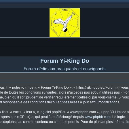
Forum Yi-King Do
Forum dédié aux pratiquants et enseignants
s », « notre », « nos », « Forum Yi-King Do », « https://yikingdo.eu/Forum »), vo
e de toutes les conditions suivantes, alors n’accédez pas et/ou n’utilisez pas « F
, bien qu’il soit prudent de vérifier régulièrement celles-ci par vous-même. Si vou
t responsable des conditions découlant des mises à jour et/ou modifications.
ls », « eux », « leur », « logiciel phpBB », « www.phpbb.com », « phpBB Limited »,
-après par « GPL ») et qui peut être téléchargé depuis
www.phpbb.com
. Le logicie
acceptons pas comme contenu ou conduite permis. Pour de plus amples informations