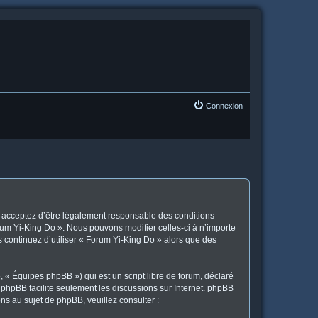
Connexion
us acceptez d’être légalement responsable des conditions
orum Yi-King Do ». Nous pouvons modifier celles-ci à n’importe
s continuez d’utiliser « Forum Yi-King Do » alors que des
 « Équipes phpBB ») qui est un script libre de forum, déclaré
l phpBB facilite seulement les discussions sur Internet. phpBB
 au sujet de phpBB, veuillez consulter :