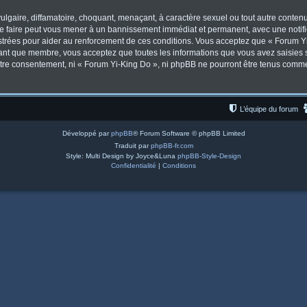
lgaire, diffamatoire, choquant, menaçant, à caractère sexuel ou tout autre contenu 
Le faire peut vous mener à un bannissement immédiat et permanent, avec une notifica
trées pour aider au renforcement de ces conditions. Vous acceptez que « Forum Yi
tant que membre, vous acceptez que toutes les informations que vous avez saisies
votre consentement, ni « Forum Yi-King Do », ni phpBB ne pourront être tenus comm
L’équipe du forum
Développé par
phpBB
® Forum Software © phpBB Limited
Traduit par
phpBB-fr.com
Style: Multi Design by Joyce&Luna
phpBB-Style-Design
Confidentialité
|
Conditions