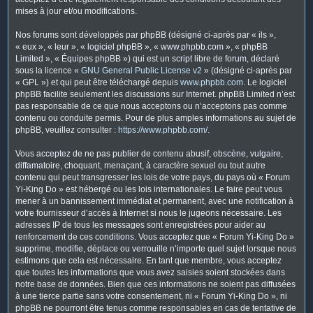
mises à jour et/ou modifications.
Nos forums sont développés par phpBB (désigné ci-après par « ils »,
« eux », « leur », « logiciel phpBB », « www.phpbb.com », « phpBB
Limited », « Équipes phpBB ») qui est un script libre de forum, déclaré
sous la licence «
GNU General Public License v2
» (désigné ci-après par
« GPL ») et qui peut être téléchargé depuis
www.phpbb.com
. Le logiciel
phpBB facilite seulement les discussions sur Internet. phpBB Limited n’est
pas responsable de ce que nous acceptons ou n’acceptons pas comme
contenu ou conduite permis. Pour de plus amples informations au sujet de
phpBB, veuillez consulter :
https://www.phpbb.com/
.
Vous acceptez de ne pas publier de contenu abusif, obscène, vulgaire,
diffamatoire, choquant, menaçant, à caractère sexuel ou tout autre
contenu qui peut transgresser les lois de votre pays, du pays où « Forum
Yi-King Do » est hébergé ou les lois internationales. Le faire peut vous
mener à un bannissement immédiat et permanent, avec une notification à
votre fournisseur d’accès à Internet si nous le jugeons nécessaire. Les
adresses IP de tous les messages sont enregistrées pour aider au
renforcement de ces conditions. Vous acceptez que « Forum Yi-King Do »
supprime, modifie, déplace ou verrouille n’importe quel sujet lorsque nous
estimons que cela est nécessaire. En tant que membre, vous acceptez
que toutes les informations que vous avez saisies soient stockées dans
notre base de données. Bien que ces informations ne soient pas diffusées
à une tierce partie sans votre consentement, ni « Forum Yi-King Do », ni
phpBB ne pourront être tenus comme responsables en cas de tentative de