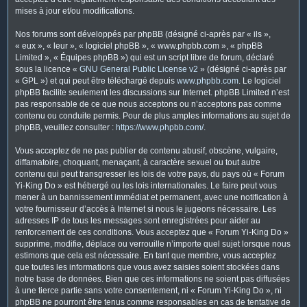
mises à jour et/ou modifications.
Nos forums sont développés par phpBB (désigné ci-après par « ils »,
« eux », « leur », « logiciel phpBB », « www.phpbb.com », « phpBB
Limited », « Équipes phpBB ») qui est un script libre de forum, déclaré
sous la licence «
GNU General Public License v2
» (désigné ci-après par
« GPL ») et qui peut être téléchargé depuis
www.phpbb.com
. Le logiciel
phpBB facilite seulement les discussions sur Internet. phpBB Limited n’est
pas responsable de ce que nous acceptons ou n’acceptons pas comme
contenu ou conduite permis. Pour de plus amples informations au sujet de
phpBB, veuillez consulter :
https://www.phpbb.com/
.
Vous acceptez de ne pas publier de contenu abusif, obscène, vulgaire,
diffamatoire, choquant, menaçant, à caractère sexuel ou tout autre
contenu qui peut transgresser les lois de votre pays, du pays où « Forum
Yi-King Do » est hébergé ou les lois internationales. Le faire peut vous
mener à un bannissement immédiat et permanent, avec une notification à
votre fournisseur d’accès à Internet si nous le jugeons nécessaire. Les
adresses IP de tous les messages sont enregistrées pour aider au
renforcement de ces conditions. Vous acceptez que « Forum Yi-King Do »
supprime, modifie, déplace ou verrouille n’importe quel sujet lorsque nous
estimons que cela est nécessaire. En tant que membre, vous acceptez
que toutes les informations que vous avez saisies soient stockées dans
notre base de données. Bien que ces informations ne soient pas diffusées
à une tierce partie sans votre consentement, ni « Forum Yi-King Do », ni
phpBB ne pourront être tenus comme responsables en cas de tentative de