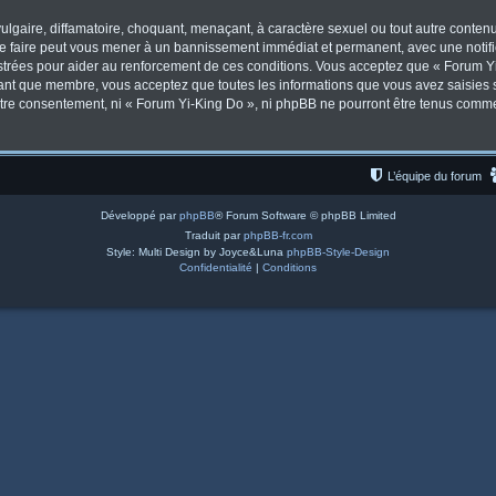
lgaire, diffamatoire, choquant, menaçant, à caractère sexuel ou tout autre contenu 
Le faire peut vous mener à un bannissement immédiat et permanent, avec une notifica
trées pour aider au renforcement de ces conditions. Vous acceptez que « Forum Yi
tant que membre, vous acceptez que toutes les informations que vous avez saisies
votre consentement, ni « Forum Yi-King Do », ni phpBB ne pourront être tenus comm
L’équipe du forum
Développé par
phpBB
® Forum Software © phpBB Limited
Traduit par
phpBB-fr.com
Style: Multi Design by Joyce&Luna
phpBB-Style-Design
Confidentialité
|
Conditions