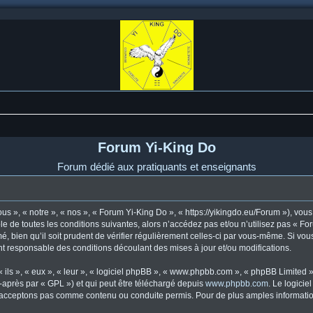
Forum Yi-King Do
Forum dédié aux pratiquants et enseignants
s », « notre », « nos », « Forum Yi-King Do », « https://yikingdo.eu/Forum »), vo
e de toutes les conditions suivantes, alors n’accédez pas et/ou n’utilisez pas « F
, bien qu’il soit prudent de vérifier régulièrement celles-ci par vous-même. Si vou
t responsable des conditions découlant des mises à jour et/ou modifications.
ls », « eux », « leur », « logiciel phpBB », « www.phpbb.com », « phpBB Limited »,
-après par « GPL ») et qui peut être téléchargé depuis
www.phpbb.com
. Le logicie
acceptons pas comme contenu ou conduite permis. Pour de plus amples informations