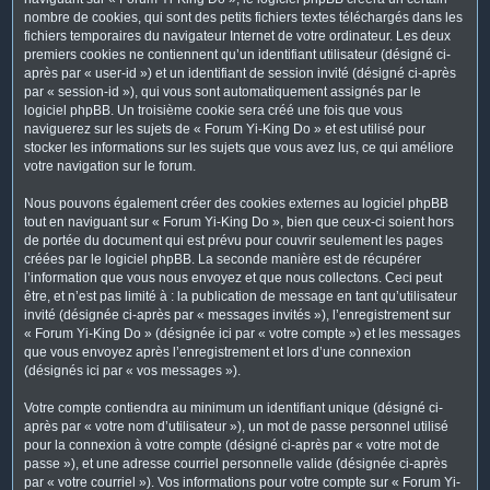
nombre de cookies, qui sont des petits fichiers textes téléchargés dans les
fichiers temporaires du navigateur Internet de votre ordinateur. Les deux
premiers cookies ne contiennent qu’un identifiant utilisateur (désigné ci-
après par « user-id ») et un identifiant de session invité (désigné ci-après
par « session-id »), qui vous sont automatiquement assignés par le
logiciel phpBB. Un troisième cookie sera créé une fois que vous
naviguerez sur les sujets de « Forum Yi-King Do » et est utilisé pour
stocker les informations sur les sujets que vous avez lus, ce qui améliore
votre navigation sur le forum.
Nous pouvons également créer des cookies externes au logiciel phpBB
tout en naviguant sur « Forum Yi-King Do », bien que ceux-ci soient hors
de portée du document qui est prévu pour couvrir seulement les pages
créées par le logiciel phpBB. La seconde manière est de récupérer
l’information que vous nous envoyez et que nous collectons. Ceci peut
être, et n’est pas limité à : la publication de message en tant qu’utilisateur
invité (désignée ci-après par « messages invités »), l’enregistrement sur
« Forum Yi-King Do » (désignée ici par « votre compte ») et les messages
que vous envoyez après l’enregistrement et lors d’une connexion
(désignés ici par « vos messages »).
Votre compte contiendra au minimum un identifiant unique (désigné ci-
après par « votre nom d’utilisateur »), un mot de passe personnel utilisé
pour la connexion à votre compte (désigné ci-après par « votre mot de
passe »), et une adresse courriel personnelle valide (désignée ci-après
par « votre courriel »). Vos informations pour votre compte sur « Forum Yi-