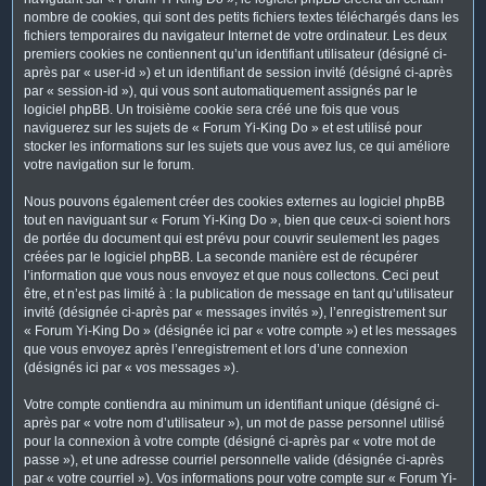
nombre de cookies, qui sont des petits fichiers textes téléchargés dans les
fichiers temporaires du navigateur Internet de votre ordinateur. Les deux
premiers cookies ne contiennent qu’un identifiant utilisateur (désigné ci-
après par « user-id ») et un identifiant de session invité (désigné ci-après
par « session-id »), qui vous sont automatiquement assignés par le
logiciel phpBB. Un troisième cookie sera créé une fois que vous
naviguerez sur les sujets de « Forum Yi-King Do » et est utilisé pour
stocker les informations sur les sujets que vous avez lus, ce qui améliore
votre navigation sur le forum.
Nous pouvons également créer des cookies externes au logiciel phpBB
tout en naviguant sur « Forum Yi-King Do », bien que ceux-ci soient hors
de portée du document qui est prévu pour couvrir seulement les pages
créées par le logiciel phpBB. La seconde manière est de récupérer
l’information que vous nous envoyez et que nous collectons. Ceci peut
être, et n’est pas limité à : la publication de message en tant qu’utilisateur
invité (désignée ci-après par « messages invités »), l’enregistrement sur
« Forum Yi-King Do » (désignée ici par « votre compte ») et les messages
que vous envoyez après l’enregistrement et lors d’une connexion
(désignés ici par « vos messages »).
Votre compte contiendra au minimum un identifiant unique (désigné ci-
après par « votre nom d’utilisateur »), un mot de passe personnel utilisé
pour la connexion à votre compte (désigné ci-après par « votre mot de
passe »), et une adresse courriel personnelle valide (désignée ci-après
par « votre courriel »). Vos informations pour votre compte sur « Forum Yi-