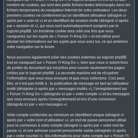
nombre de cookies, qui sont des petits fichiers textes téléchargés dans les
fichiers temporaires du navigateur Internet de votre ordinateur. Les deux
premiers cookies ne contiennent qu’un identifiant utilisateur (désigné ci-
après par « user-id ») et un identifiant de session invité (désigné ci-après
par « session-id »), qui vous sont automatiquement assignés par le
logiciel phpBB. Un troisième cookie sera créé une fois que vous
naviguerez sur les sujets de « Forum Yi-King Do » et est utilisé pour
stocker les informations sur les sujets que vous avez lus, ce qui améliore
votre navigation sur le forum.
Nous pouvons également créer des cookies externes au logiciel phpBB
tout en naviguant sur « Forum Yi-King Do », bien que ceux-ci soient hors
de portée du document qui est prévu pour couvrir seulement les pages
créées par le logiciel phpBB. La seconde manière est de récupérer
l’information que vous nous envoyez et que nous collectons. Ceci peut
être, et n’est pas limité à : la publication de message en tant qu’utilisateur
invité (désignée ci-après par « messages invités »), l’enregistrement sur
« Forum Yi-King Do » (désignée ici par « votre compte ») et les messages
que vous envoyez après l’enregistrement et lors d’une connexion
(désignés ici par « vos messages »).
Votre compte contiendra au minimum un identifiant unique (désigné ci-
après par « votre nom d’utilisateur »), un mot de passe personnel utilisé
pour la connexion à votre compte (désigné ci-après par « votre mot de
passe »), et une adresse courriel personnelle valide (désignée ci-après
par « votre courriel »). Vos informations pour votre compte sur « Forum Yi-