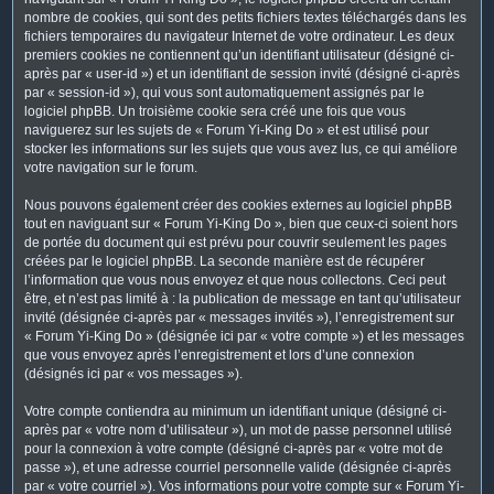
nombre de cookies, qui sont des petits fichiers textes téléchargés dans les
fichiers temporaires du navigateur Internet de votre ordinateur. Les deux
premiers cookies ne contiennent qu’un identifiant utilisateur (désigné ci-
après par « user-id ») et un identifiant de session invité (désigné ci-après
par « session-id »), qui vous sont automatiquement assignés par le
logiciel phpBB. Un troisième cookie sera créé une fois que vous
naviguerez sur les sujets de « Forum Yi-King Do » et est utilisé pour
stocker les informations sur les sujets que vous avez lus, ce qui améliore
votre navigation sur le forum.
Nous pouvons également créer des cookies externes au logiciel phpBB
tout en naviguant sur « Forum Yi-King Do », bien que ceux-ci soient hors
de portée du document qui est prévu pour couvrir seulement les pages
créées par le logiciel phpBB. La seconde manière est de récupérer
l’information que vous nous envoyez et que nous collectons. Ceci peut
être, et n’est pas limité à : la publication de message en tant qu’utilisateur
invité (désignée ci-après par « messages invités »), l’enregistrement sur
« Forum Yi-King Do » (désignée ici par « votre compte ») et les messages
que vous envoyez après l’enregistrement et lors d’une connexion
(désignés ici par « vos messages »).
Votre compte contiendra au minimum un identifiant unique (désigné ci-
après par « votre nom d’utilisateur »), un mot de passe personnel utilisé
pour la connexion à votre compte (désigné ci-après par « votre mot de
passe »), et une adresse courriel personnelle valide (désignée ci-après
par « votre courriel »). Vos informations pour votre compte sur « Forum Yi-