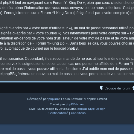
l phpBB tout en naviguant sur « Forum Yi-King Do », bien que ceux-ci soient hors
de récupérer l’information que vous nous envoyez et que nous collectons. Ceci peut
 »), l’enregistrement sur « Forum Yi-King Do » (désignée ici par « votre compte ») 
gné ci-après par « votre nom d’utilisateur »), un mot de passe personnel utilisé po
signée ci-après par « votre courriel »). Vos informations pour votre compte sur « F
mation en-dehors de votre nom d’utilisateur, de votre mot de passe et de votre ad
ste à la discrétion de « Forum Yi-King Do ». Dans tous les cas, vous pouvez choisir
voi automatique de courriel par le logiciel phpBB.
l soit sécurisé. Cependant, il est recommandé de ne pas utiliser le même mot de pas
, conservez-le soigneusement et en aucun cas une personne affiliée de « Forum Yi-
re mot de passe, vous pouvez utiliser la fonction « J’ai oublié mon mot de passe 
logiciel phpBB générera un nouveau mot de passe qui vous permettra de vous reconnec
L’équipe du forum
Développé par
phpBB
® Forum Software © phpBB Limited
Traduit par
phpBB-fr.com
Style: Multi Design by Joyce&Luna
phpBB-Style-Design
Confidentialité
|
Conditions