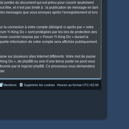
 de portée du document qui est prévu pour couvrir seulement
 être, et n’est pas limité à : la publication de message en tant
et les messages que vous envoyez après l’enregistrement et lors
ur la connexion à votre compte (désigné ci-après par « votre
orum Yi-King Do » sont protégées par les lois de protection des
resse courriel requise par « Forum Yi-King Do » durant la
 quelle information de votre compte sera affichée publiquement.
se sur plusieurs sites Internet différents. Votre mot de passe
King Do », de phpBB ou une d’une tierce partie ne peut vous
» fournie par le logiciel phpBB. Ce processus vous demandera
ter.
Membres
Supprimer les cookies
Heures au format
UTC+02:00