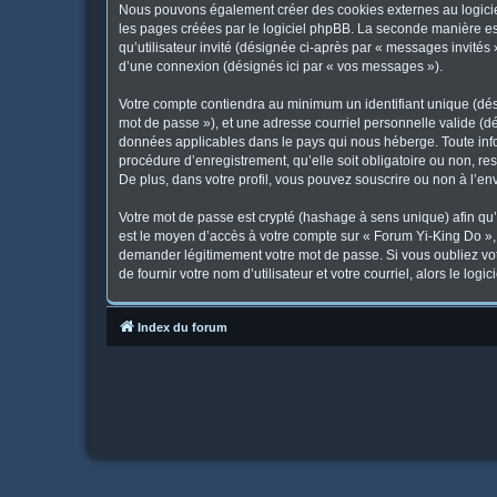
Nous pouvons également créer des cookies externes au logicie
les pages créées par le logiciel phpBB. La seconde manière est 
qu’utilisateur invité (désignée ci-après par « messages invités
d’une connexion (désignés ici par « vos messages »).
Votre compte contiendra au minimum un identifiant unique (dési
mot de passe »), et une adresse courriel personnelle valide (dé
données applicables dans le pays qui nous héberge. Toute infor
procédure d’enregistrement, qu’elle soit obligatoire ou non, re
De plus, dans votre profil, vous pouvez souscrire ou non à l’en
Votre mot de passe est crypté (hashage à sens unique) afin qu’i
est le moyen d’accès à votre compte sur « Forum Yi-King Do »
demander légitimement votre mot de passe. Si vous oubliez vot
de fournir votre nom d’utilisateur et votre courriel, alors le 
Index du forum