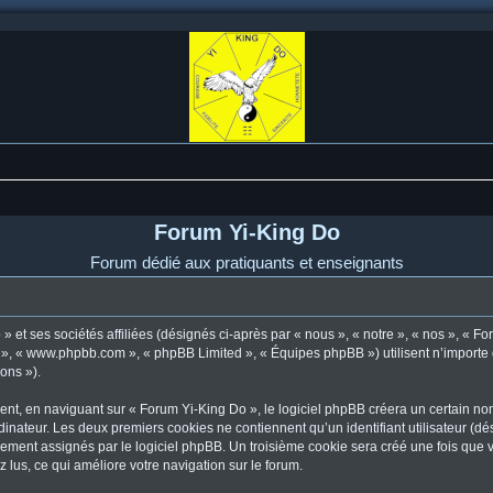
Forum Yi-King Do
Forum dédié aux pratiquants et enseignants
 et ses sociétés affiliées (désignés ci-après par « nous », « notre », « nos », « F
pBB », « www.phpbb.com », « phpBB Limited », « Équipes phpBB ») utilisent n’importe
ions »).
t, en naviguant sur « Forum Yi-King Do », le logiciel phpBB créera un certain nomb
dinateur. Les deux premiers cookies ne contiennent qu’un identifiant utilisateur (dési
uement assignés par le logiciel phpBB. Un troisième cookie sera créé une fois que 
z lus, ce qui améliore votre navigation sur le forum.