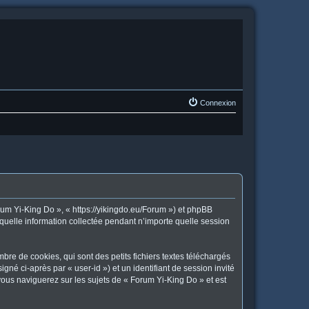
Connexion
orum Yi-King Do », « https://yikingdo.eu/Forum ») et phpBB
 quelle information collectée pendant n’importe quelle session
re de cookies, qui sont des petits fichiers textes téléchargés
gné ci-après par « user-id ») et un identifiant de session invité
vous naviguerez sur les sujets de « Forum Yi-King Do » et est