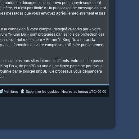
 de portée du document qui est prévu pour couvrir seulement
 être, et n’est pas limité à : la publication de message en tant
et les messages que vous envoyez après l’enregistrement et lors
ur la connexion à votre compte (désigné ci-après par « votre
orum Yi-King Do » sont protégées par les lois de protection des
resse courriel requise par « Forum Yi-King Do » durant la
 quelle information de votre compte sera affichée publiquement.
se sur plusieurs sites Internet différents. Votre mot de passe
King Do », de phpBB ou une d’une tierce partie ne peut vous
» fournie par le logiciel phpBB. Ce processus vous demandera
ter.
Membres
Supprimer les cookies
Heures au format
UTC+02:00