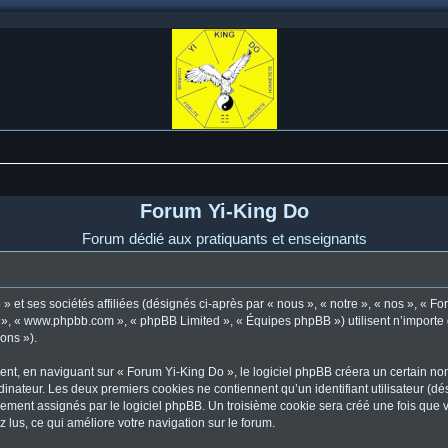
Forum Yi-King Do
Forum dédié aux pratiquants et enseignants
 et ses sociétés affiliées (désignés ci-après par « nous », « notre », « nos », « F
pBB », « www.phpbb.com », « phpBB Limited », « Équipes phpBB ») utilisent n’importe
ions »).
t, en naviguant sur « Forum Yi-King Do », le logiciel phpBB créera un certain nomb
dinateur. Les deux premiers cookies ne contiennent qu’un identifiant utilisateur (dési
uement assignés par le logiciel phpBB. Un troisième cookie sera créé une fois que 
z lus, ce qui améliore votre navigation sur le forum.