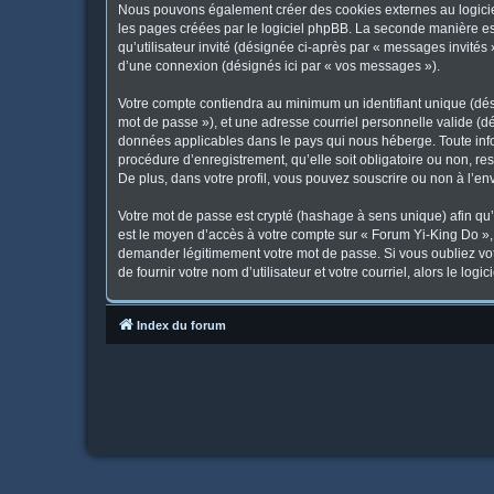
Nous pouvons également créer des cookies externes au logicie
les pages créées par le logiciel phpBB. La seconde manière est 
qu’utilisateur invité (désignée ci-après par « messages invités
d’une connexion (désignés ici par « vos messages »).
Votre compte contiendra au minimum un identifiant unique (dési
mot de passe »), et une adresse courriel personnelle valide (dé
données applicables dans le pays qui nous héberge. Toute infor
procédure d’enregistrement, qu’elle soit obligatoire ou non, re
De plus, dans votre profil, vous pouvez souscrire ou non à l’en
Votre mot de passe est crypté (hashage à sens unique) afin qu’i
est le moyen d’accès à votre compte sur « Forum Yi-King Do »
demander légitimement votre mot de passe. Si vous oubliez vot
de fournir votre nom d’utilisateur et votre courriel, alors le 
Index du forum