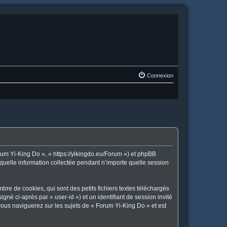
Connexion
orum Yi-King Do », « https://yikingdo.eu/Forum ») et phpBB
 quelle information collectée pendant n’importe quelle session
re de cookies, qui sont des petits fichiers textes téléchargés
gné ci-après par « user-id ») et un identifiant de session invité
vous naviguerez sur les sujets de « Forum Yi-King Do » et est