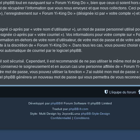
l phpBB tout en naviguant sur « Forum Yi-King Do », bien que ceux-ci soient hors
de récupérer l’information que vous nous envoyez et que nous collectons. Ceci peut
 »), l’enregistrement sur « Forum Yi-King Do » (désignée ici par « votre compte ») 
gné ci-après par « votre nom d’utilisateur »), un mot de passe personnel utilisé po
signée ci-après par « votre courriel »). Vos informations pour votre compte sur « F
mation en-dehors de votre nom d’utilisateur, de votre mot de passe et de votre ad
ste à la discrétion de « Forum Yi-King Do ». Dans tous les cas, vous pouvez choisir
voi automatique de courriel par le logiciel phpBB.
l soit sécurisé. Cependant, il est recommandé de ne pas utiliser le même mot de pas
, conservez-le soigneusement et en aucun cas une personne affiliée de « Forum Yi-
re mot de passe, vous pouvez utiliser la fonction « J’ai oublié mon mot de passe 
logiciel phpBB générera un nouveau mot de passe qui vous permettra de vous reconnec
L’équipe du forum
Développé par
phpBB
® Forum Software © phpBB Limited
Traduit par
phpBB-fr.com
Style: Multi Design by Joyce&Luna
phpBB-Style-Design
Confidentialité
|
Conditions