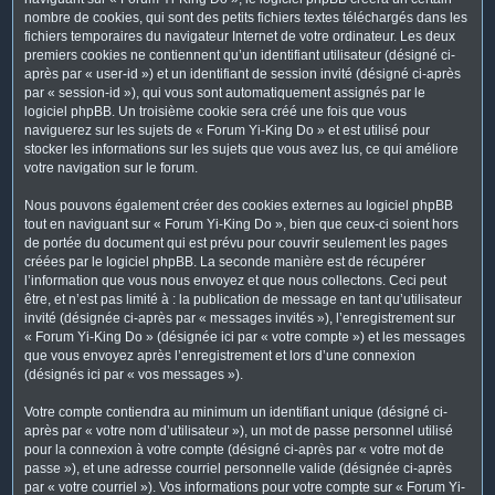
nombre de cookies, qui sont des petits fichiers textes téléchargés dans les
fichiers temporaires du navigateur Internet de votre ordinateur. Les deux
premiers cookies ne contiennent qu’un identifiant utilisateur (désigné ci-
après par « user-id ») et un identifiant de session invité (désigné ci-après
par « session-id »), qui vous sont automatiquement assignés par le
logiciel phpBB. Un troisième cookie sera créé une fois que vous
naviguerez sur les sujets de « Forum Yi-King Do » et est utilisé pour
stocker les informations sur les sujets que vous avez lus, ce qui améliore
votre navigation sur le forum.
Nous pouvons également créer des cookies externes au logiciel phpBB
tout en naviguant sur « Forum Yi-King Do », bien que ceux-ci soient hors
de portée du document qui est prévu pour couvrir seulement les pages
créées par le logiciel phpBB. La seconde manière est de récupérer
l’information que vous nous envoyez et que nous collectons. Ceci peut
être, et n’est pas limité à : la publication de message en tant qu’utilisateur
invité (désignée ci-après par « messages invités »), l’enregistrement sur
« Forum Yi-King Do » (désignée ici par « votre compte ») et les messages
que vous envoyez après l’enregistrement et lors d’une connexion
(désignés ici par « vos messages »).
Votre compte contiendra au minimum un identifiant unique (désigné ci-
après par « votre nom d’utilisateur »), un mot de passe personnel utilisé
pour la connexion à votre compte (désigné ci-après par « votre mot de
passe »), et une adresse courriel personnelle valide (désignée ci-après
par « votre courriel »). Vos informations pour votre compte sur « Forum Yi-