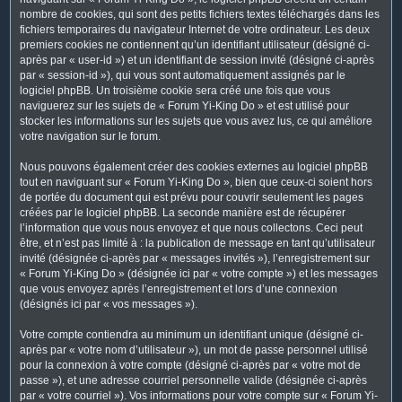
nombre de cookies, qui sont des petits fichiers textes téléchargés dans les
fichiers temporaires du navigateur Internet de votre ordinateur. Les deux
premiers cookies ne contiennent qu’un identifiant utilisateur (désigné ci-
après par « user-id ») et un identifiant de session invité (désigné ci-après
par « session-id »), qui vous sont automatiquement assignés par le
logiciel phpBB. Un troisième cookie sera créé une fois que vous
naviguerez sur les sujets de « Forum Yi-King Do » et est utilisé pour
stocker les informations sur les sujets que vous avez lus, ce qui améliore
votre navigation sur le forum.
Nous pouvons également créer des cookies externes au logiciel phpBB
tout en naviguant sur « Forum Yi-King Do », bien que ceux-ci soient hors
de portée du document qui est prévu pour couvrir seulement les pages
créées par le logiciel phpBB. La seconde manière est de récupérer
l’information que vous nous envoyez et que nous collectons. Ceci peut
être, et n’est pas limité à : la publication de message en tant qu’utilisateur
invité (désignée ci-après par « messages invités »), l’enregistrement sur
« Forum Yi-King Do » (désignée ici par « votre compte ») et les messages
que vous envoyez après l’enregistrement et lors d’une connexion
(désignés ici par « vos messages »).
Votre compte contiendra au minimum un identifiant unique (désigné ci-
après par « votre nom d’utilisateur »), un mot de passe personnel utilisé
pour la connexion à votre compte (désigné ci-après par « votre mot de
passe »), et une adresse courriel personnelle valide (désignée ci-après
par « votre courriel »). Vos informations pour votre compte sur « Forum Yi-