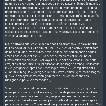
nombre de cookies, qui sont des petits fichiers textes téléchargés dans les
fichiers temporaires du navigateur Internet de votre ordinateur. Les deux
premiers cookies ne contiennent qu’un identifiant utilisateur (désigné ci-
après par « user-id ») et un identifiant de session invité (désigné ci-après
par « session-id »), qui vous sont automatiquement assignés par le
logiciel phpBB. Un troisième cookie sera créé une fois que vous
naviguerez sur les sujets de « Forum Yi-King Do » et est utilisé pour
stocker les informations sur les sujets que vous avez lus, ce qui améliore
votre navigation sur le forum.
Nous pouvons également créer des cookies externes au logiciel phpBB
tout en naviguant sur « Forum Yi-King Do », bien que ceux-ci soient hors
de portée du document qui est prévu pour couvrir seulement les pages
créées par le logiciel phpBB. La seconde manière est de récupérer
l’information que vous nous envoyez et que nous collectons. Ceci peut
être, et n’est pas limité à : la publication de message en tant qu’utilisateur
invité (désignée ci-après par « messages invités »), l’enregistrement sur
« Forum Yi-King Do » (désignée ici par « votre compte ») et les messages
que vous envoyez après l’enregistrement et lors d’une connexion
(désignés ici par « vos messages »).
Votre compte contiendra au minimum un identifiant unique (désigné ci-
après par « votre nom d’utilisateur »), un mot de passe personnel utilisé
pour la connexion à votre compte (désigné ci-après par « votre mot de
passe »), et une adresse courriel personnelle valide (désignée ci-après
par « votre courriel »). Vos informations pour votre compte sur « Forum Yi-